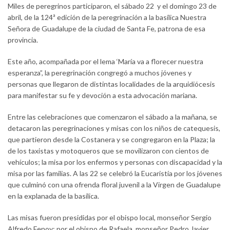
Miles de peregrinos participaron, el sábado 22 y el domingo 23 de
abril, de la 124ª edición de la peregrinación a la basílica Nuestra
Señora de Guadalupe de la ciudad de Santa Fe, patrona de esa
provincia.
Este año, acompañada por el lema ‘María va a florecer nuestra
esperanza”, la peregrinación congregó a muchos jóvenes y
personas que llegaron de distintas localidades de la arquidiócesis
para manifestar su fe y devoción a esta advocación mariana.
Entre las celebraciones que comenzaron el sábado a la mañana, se
detacaron las peregrinaciones y misas con los niños de catequesis,
que partieron desde la Costanera y se congregaron en la Plaza; la
de los taxistas y motoqueros que se movilizaron con cientos de
vehículos; la misa por los enfermos y personas con discapacidad y la
misa por las familias. A las 22 se celebró la Eucaristía por los jóvenes
que culminó con una ofrenda floral juvenil a la Virgen de Guadalupe
en la explanada de la basílica.
Las misas fueron presididas por el obispo local, monseñor Sergio
Alfredo Fenoy; por el obispo de Rafaela, monseñor Pedro Javier