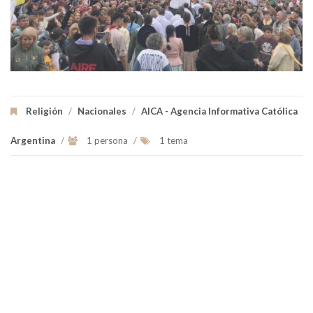
Religión
/
Nacionales
/
AICA - Agencia Informativa Católica
Argentina
/
1 persona
/
1 tema