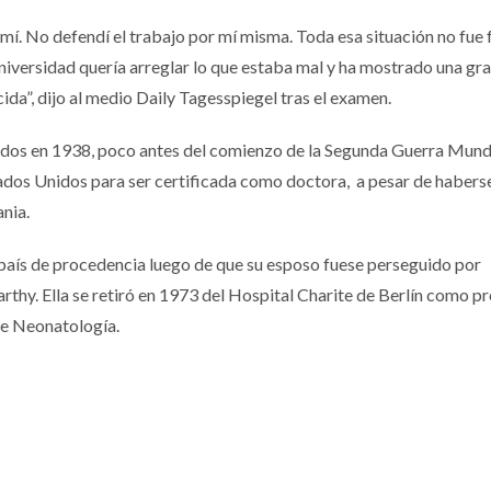
 mí. No defendí el trabajo por mí misma. Toda esa situación no fue f
 universidad quería arreglar lo que estaba mal y ha mostrado una gr
ida”, dijo al medio Daily Tagesspiegel tras el examen.
dos en 1938, poco antes del comienzo de la Segunda Guerra Mundi
ados Unidos para ser certificada como doctora, a pesar de habers
ania.
u país de procedencia luego de que su esposo fuese perseguido por
thy. Ella se retiró en 1973 del Hospital Charite de Berlín como p
de Neonatología.