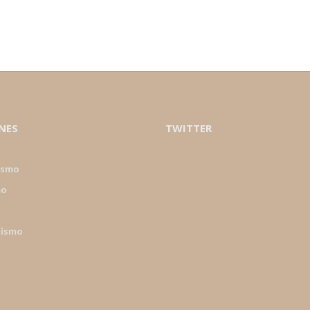
NES
TWITTER
ismo
mo
nismo