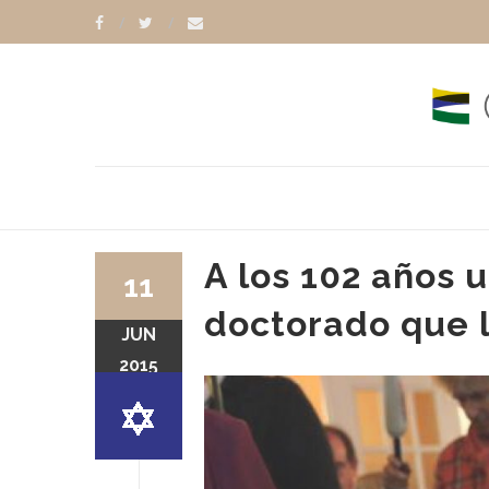
A los 102 años u
11
doctorado que l
JUN
2015