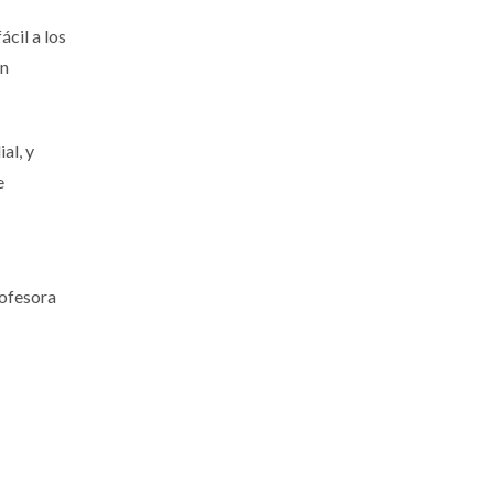
ácil a los
an
al, y
e
rofesora