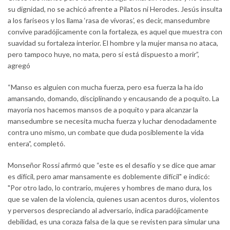
su dignidad, no se achicó afrente a Pilatos ni Herodes. Jesús insulta
a los fariseos y los llama ‘rasa de vívoras’, es decir, mansedumbre
convive paradójicamente con la fortaleza, es aquel que muestra con
suavidad su fortaleza interior. El hombre y la mujer mansa no ataca,
pero tampoco huye, no mata, pero sí está dispuesto a morir”,
agregó
“Manso es alguien con mucha fuerza, pero esa fuerza la ha ido
amansando, domando, disciplinando y encausando de a poquito. La
mayoría nos hacemos mansos de a poquito y para alcanzar la
mansedumbre se necesita mucha fuerza y luchar denodadamente
contra uno mismo, un combate que duda posiblemente la vida
entera”, completó.
Monseñor Rossi afirmó que “este es el desafío y se dice que amar
es difícil, pero amar mansamente es doblemente difícil" e indicó:
"Por otro lado, lo contrario, mujeres y hombres de mano dura, los
que se valen de la violencia, quienes usan acentos duros, violentos
y perversos despreciando al adversario, indica paradójicamente
debilidad, es una coraza falsa de la que se revisten para simular una