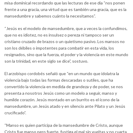
misa dominical recordando que las lecturas de ese día “nos ponen
frente a una gracia, una virtud que es también una gracia, que es la
mansedumbre y sabemos cuánto la necesitamos”.
“Jesús es el modelo de mansedumbre, que a veces la confundimos,
que no es idiotez, no es insulsez o pereza ni tampoco ser un
cristiano cruzado de brazos o un quietismo pasivo. Los mansos no
son los débiles o impotentes para combatir en esta vida, los
resignados, sino que la fuerza, el poder y la violencia en este mundo
son la trinidad, en este siglo se dice”, sostuvo.
El arzobispo cordobés señaló que “en un mundo que idolatra la
violencia bajo todas las formas descaradas o sutiles, que ha
convertido la violencia en medida de grandeza y de poder, se nos
presenta a nosotros Jesús como un modelo a seguir, manso y
humilde corazón. Jesús montado en un burrito es el ícono de la
mansedumbre, un Jesús atado y en silencio ante Pilato y un Jesús
crucificado”.
“Manso es quien participa de la mansedumbre de Cristo, aunque
Cristo fue manso pero fuerte, fustiga el mal sin vueltas y no cuarta