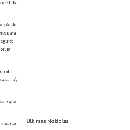
ral Stella
al pie de
ente para
seguró:
os, la
on ahí
cesario”,
lebró que
Ultimas Noticias
de los que