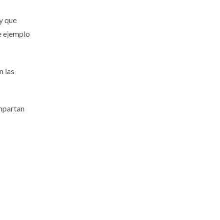
 y que
e ejemplo
n las
ompartan