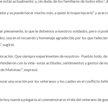
e están actualmente; y, sin duda, de los familiares de todos ellos”, 
be y se puede hacer mucho más, a quien le toque hacerlo” y acerc
ar plenamente, lo que le debemos a nuestros soldados, pero sí po
s, sea en el recuerdo y homenaje agradecido por los que fallecier
, sugirió.
aloración. Que siempre experimenten de nosotros- Pueblo todo, de
efendieron con la vida- estas actitudes, sentimientos y gestos de n
 de Malvinas!”, expresó.
ezar una oración por los veteranos y los caídos en el conflicto béli
e hoy nuestra plegaria al conmemorarse el día del veterano de gue