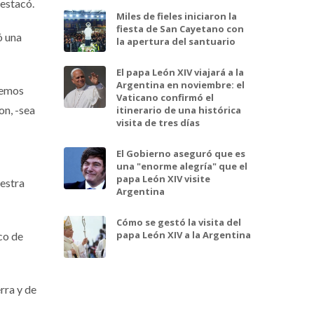
destacó.
Miles de fieles iniciaron la
fiesta de San Cayetano con
ó una
la apertura del santuario
El papa León XIV viajará a la
Argentina en noviembre: el
demos
Vaticano confirmó el
on, -sea
itinerario de una histórica
visita de tres días
El Gobierno aseguró que es
una "enorme alegría" que el
papa León XIV visite
uestra
Argentina
Cómo se gestó la visita del
papa León XIV a la Argentina
co de
rra y de