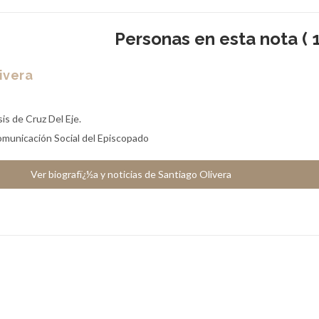
Personas en esta nota ( 1
ivera
is de Cruz Del Eje.
omunicación Social del Episcopado
Ver biografï¿½a y noticias de Santiago Olivera