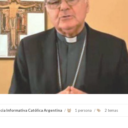
cia Informativa Católica Argentina
/
1 persona
/
2 temas