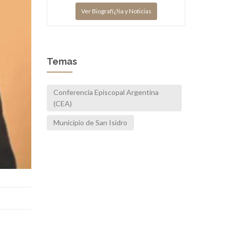
Ver Biografï¿½a y Noticias
Temas
Conferencia Episcopal Argentina
(CEA)
Municipio de San Isidro