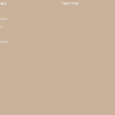
NES
TWITTER
ismo
mo
nismo