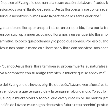
que en el Evangelio que narra la resurrección de Lázaro, “todos l
nados por el llanto de Jesús y, ‘Jesús lloró’, esa frase corta, seca
or que nosotros vivimos ante la partida de los seres queridos”.
, cuando uno llora por una partida de un ser querido, llora por la fr
ién por su propia muerte; cuando lloramos a un ser querido lloramo
a finitud, lo poco que podemos y lo poco que somos. Por eso cua
 Jesús nos pone la mano en el hombro y llora con nosotros, nos ac
 “cuando Jesús llora, llora también su propia muerte, su naturalez
l va a compartir con su amigo también la muerte que se aproxima”.
l Evangelio de hoy, es el grito de Jesús. ‘Lázaro ven afuera’, es t
e venido para que tengan vida y la tengan en abundancia, Yo soy la
Mí, aunque muera vivirá y todo el que vive y cree en Mí no morirá jam
ección de Lázaro es un signo de nuestra futura resurrección”, profu