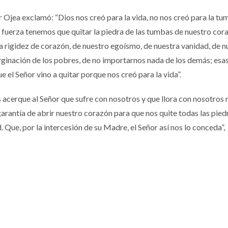
r Ojea exclamó: “Dios nos creó para la vida, no nos creó para la tu
on fuerza tenemos que quitar la piedra de las tumbas de nuestro cor
a rigidez de corazón, de nuestro egoísmo, de nuestra vanidad, de n
rginación de los pobres, de no importarnos nada de los demás; esa
 el Señor vino a quitar porque nos creó para la vida”.
acerque al Señor que sufre con nosotros y que llora con nosotros 
garantía de abrir nuestro corazón para que nos quite todas las pied
 Que, por la intercesión de su Madre, el Señor así nos lo conceda”,