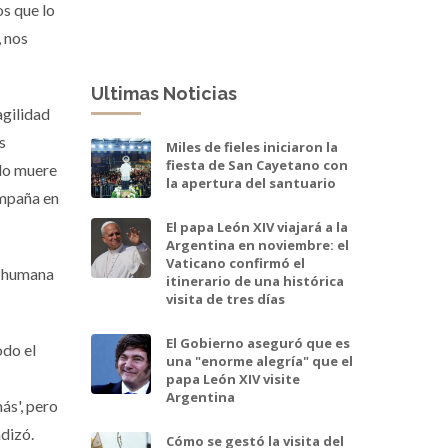
os que lo
, nos
Ultimas Noticias
agilidad
s
Miles de fieles iniciaron la
fiesta de San Cayetano con
ndo muere
la apertura del santuario
ompaña en
El papa León XIV viajará a la
Argentina en noviembre: el
Vaticano confirmó el
a humana
itinerario de una histórica
visita de tres días
El Gobierno aseguró que es
odo el
una "enorme alegría" que el
papa León XIV visite
Argentina
ás', pero
ndizó.
Cómo se gestó la visita del