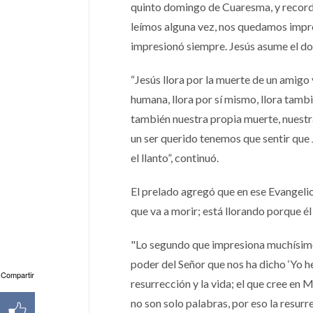
quinto domingo de Cuaresma, y recordó 
leímos alguna vez, nos quedamos impresio
impresionó siempre. Jesús asume el dol
“Jesús llora por la muerte de un amigo y
humana, llora por sí mismo, llora tamb
también nuestra propia muerte, nuestr
un ser querido tenemos que sentir que
el llanto”, continuó.
El prelado agregó que en ese Evangelio
que va a morir; está llorando porque é
"Lo segundo que impresiona muchísimo de
poder del Señor que nos ha dicho ‘Yo h
Compartir
resurrección y la vida; el que cree en 
no son solo palabras, por eso la resurr