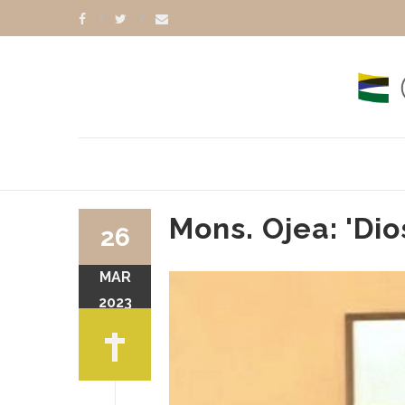
Mons. Ojea: 'Dio
26
MAR
2023