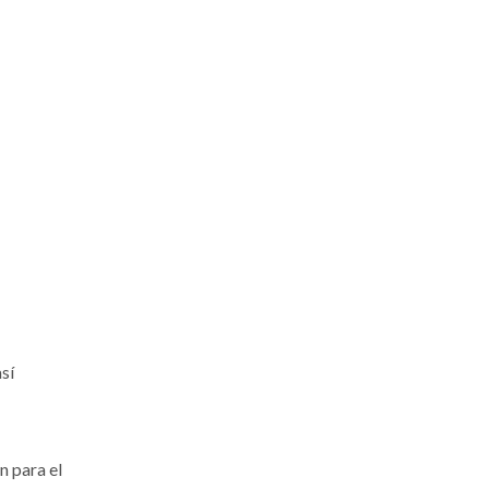
sí
n para el