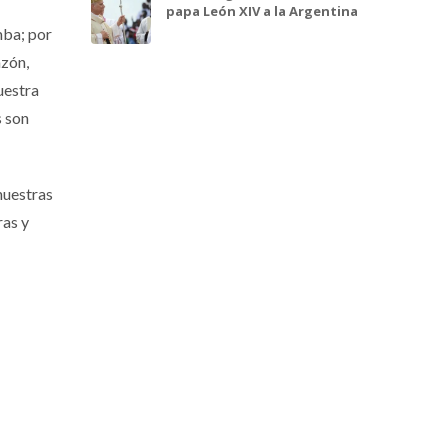
papa León XIV a la Argentina
mba; por
azón,
uestra
s son
nuestras
ras y