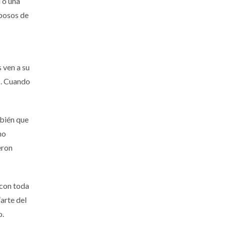
 o una
sposos de
 ven a su
s. Cuando
mbién que
no
eron
 con toda
arte del
o.