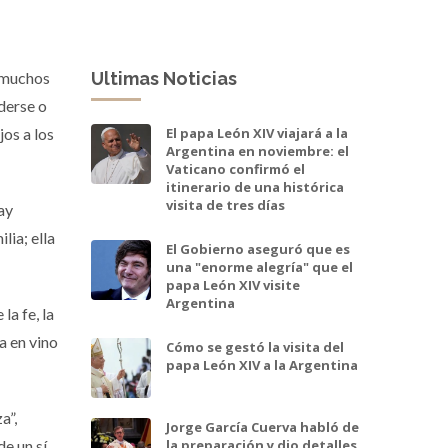
e muchos
Ultimas Noticias
derse o
jos a los
El papa León XIV viajará a la
Argentina en noviembre: el
Vaticano confirmó el
itinerario de una histórica
visita de tres días
ay
lia; ella
El Gobierno aseguró que es
una "enorme alegría" que el
papa León XIV visite
Argentina
la fe, la
a en vino
Cómo se gestó la visita del
papa León XIV a la Argentina
a”,
Jorge García Cuerva habló de
e un sí
la preparación y dio detalles