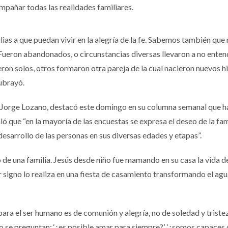
mpañar todas las realidades familiares.
as a que puedan vivir en la alegría de la fe. Sabemos también qu
Fueron abandonados, o circunstancias diversas llevaron a no enten
ron solos, otros formaron otra pareja de la cual nacieron nuevos hi
subrayó.
Jorge Lozano, destacó este domingo en su columna semanal que h
ló que “en la mayoría de las encuestas se expresa el deseo de la fami
 desarrollo de las personas en sus diversas edades y etapas”.
de una familia. Jesús desde niño fue mamando en su casa la vida de 
r signo lo realiza en una fiesta de casamiento transformando el agu
ara el ser humano es de comunión y alegría, no de soledad y tristez
 se preguntan: ‘¿es posible amar para siempre?’, ‘¿somos capaces d