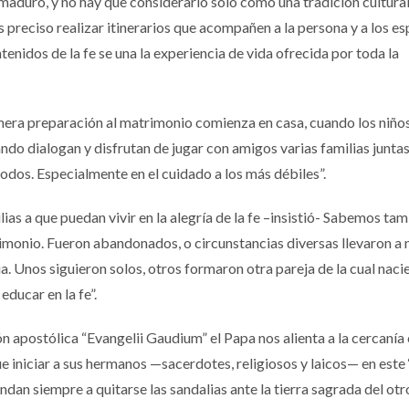
 maduro, y no hay que considerarlo sólo como una tradición cultural
 es preciso realizar itinerarios que acompañen a la persona y a los e
enidos de la fe se una la experiencia de vida ofrecida por toda la
ra preparación al matrimonio comienza en casa, cuando los niños
do dialogan y disfrutan de jugar con amigos varias familias junta
todos. Especialmente en el cuidado a los más débiles”.
s a que puedan vivir en la alegría de la fe –insistió- Sabemos ta
monio. Fueron abandonados, o circunstancias diversas llevaron a 
a. Unos siguieron solos, otros formaron otra pareja de la cual naci
educar en la fe”.
n apostólica “Evangelii Gaudium” el Papa nos alienta a la cercanía
e iniciar a sus hermanos —sacerdotes, religiosos y laicos— en este ‘
an siempre a quitarse las sandalias ante la tierra sagrada del otr