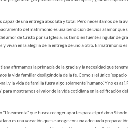
 es capaz de una entrega absoluta y total. Pero necesitamos de la ay
 Sacramento del matrimonio es una bendición de Dios al amor que s
l amor de Cristo por su Iglesia. Es también fuente singular de gra
y vivan en la alegría de la entrega de uno a otro. El matrimonio es
stiana afirmamos la primacía de la gracia y la necesidad que tenem
os la vida familiar desligándola de la fe. Como si el único ‘espacio 
onal, y la vida de familia fuera algo solamente ‘humano’. Y no es así. 
a” para mostrarnos el valor de la vida cotidiana en la edificación d
ado “Lineamenta” que busca recoger aportes para el próximo Sínodo 
ristiano es una vocación que se acoge con una adecuada preparación