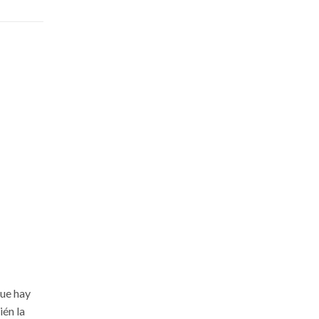
ue hay
ién la