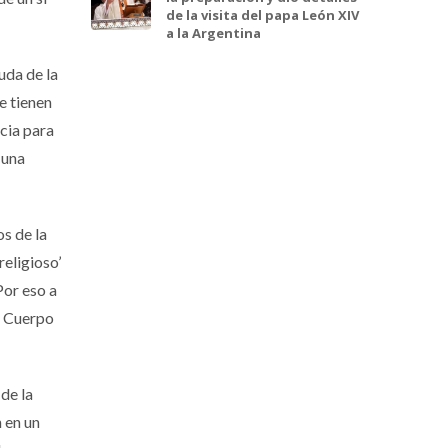
de la visita del papa León XIV
a la Argentina
uda de la
e tienen
cia para
 una
os de la
religioso’
Por eso a
el Cuerpo
de la
 en un