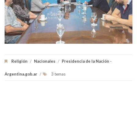
Religión
/
Nacionales
/
Presidencia de la Nación -
Argentina.gob.ar
/
3 temas