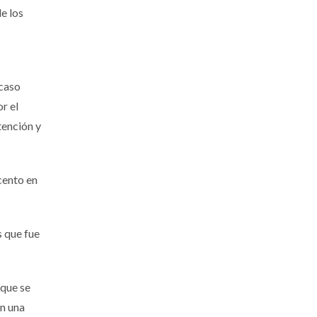
de los
acaso
r el
tención y
cento en
s que fue
 que se
en una