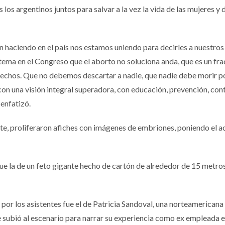
los argentinos juntos para salvar a la vez la vida de las mujeres y 
 haciendo en el país nos estamos uniendo para decirles a nuestros
tema en el Congreso que el aborto no soluciona anda, que es un fr
erechos. Que no debemos descartar a nadie, que nadie debe morir po
con una visión integral superadora, con educación, prevención, con
 enfatizó.
te, proliferaron afiches con imágenes de embriones, poniendo el a
ue la de un feto gigante hecho de cartón de alrededor de 15 metro
or los asistentes fue el de Patricia Sandoval, una norteamericana
e subió al escenario para narrar su experiencia como ex empleada 