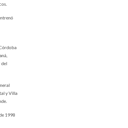
cos.
entrenó
n Córdoba
aná,
 del
neral
al y Villa
nde.
 de 1998