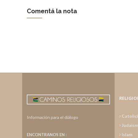
Comentá la nota
RELIGIO
Catolic
Información para el diálogo
Judais
Islam
ENCONTRANOS EN :