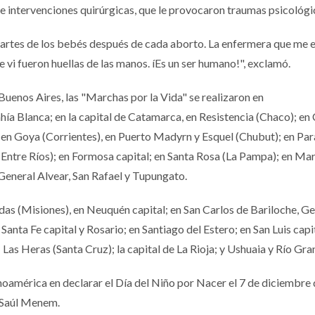
de intervenciones quirúrgicas, que le provocaron traumas psicológi
 partes de los bebés después de cada aborto. La enfermera que me 
 vi fueron huellas de las manos. íEs un ser humano!", exclamó.
uenos Aires, las "Marchas por la Vida" se realizaron en
ía Blanca; en la capital de Catamarca, en Resistencia (Chaco); e
o; en Goya (Corrientes), en Puerto Madyrn y Esquel (Chubut); en Par
ntre Ríos); en Formosa capital; en Santa Rosa (La Pampa); en Mar
General Alvear, San Rafael y Tupungato.
s (Misiones), en Neuquén capital; en San Carlos de Bariloche, Ge
 Santa Fe capital y Rosario; en Santiago del Estero; en San Luis capit
s Heras (Santa Cruz); la capital de La Rioja; y Ushuaia y Río Gra
inoamérica en declarar el Día del Niño por Nacer el 7 de diciembre
s Saúl Menem.