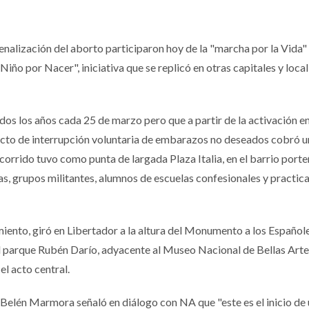
enalización del aborto participaron hoy de la "marcha por la Vida"
Niño por Nacer", iniciativa que se replicó en otras capitales y loca
dos los años cada 25 de marzo pero que a partir de la activación en
cto de interrupción voluntaria de embarazos no deseados cobró un
ecorrido tuvo como punta de largada Plaza Italia, en el barrio port
s, grupos militantes, alumnos de escuelas confesionales y practic
iento, giró en Libertador a la altura del Monumento a los Español
l parque Rubén Darío, adyacente al Museo Nacional de Bellas Artes
el acto central.
 Belén Marmora señaló en diálogo con NA que "este es el inicio de