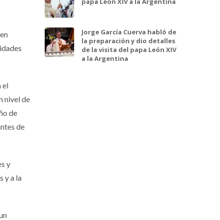
papa León XIV a la Argentina
Jorge García Cuerva habló de
 en
la preparación y dio detalles
lidades
de la visita del papa León XIV
a la Argentina
 el
 nivel de
eño de
antes de
es y
 y a la
 un