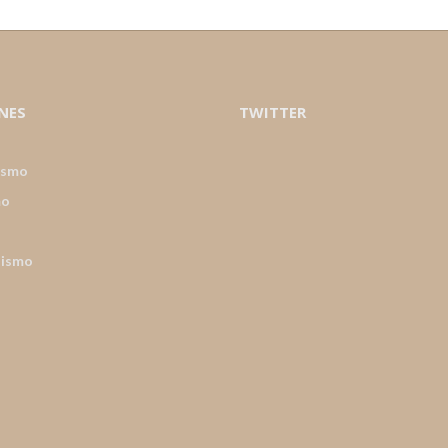
NES
TWITTER
ismo
mo
nismo