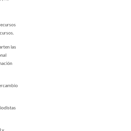
recursos
ncursos.
arten las
onal
rmación
tercambio
riodistas
l y