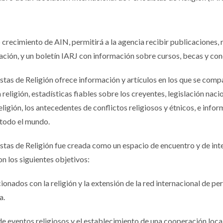
crecimiento de AIN, permitirá a la agencia recibir publicaciones, 
ación, y un boletín IARJ con información sobre cursos, becas y co
stas de Religión ofrece información y artículos en los que se comp
 religión, estadísticas fiables sobre los creyentes, legislación naci
ligión, los antecedentes de conflictos religiosos y étnicos, e info
 todo el mundo.
istas de Religión fue creada como un espacio de encuentro y de in
on los siguientes objetivos:
ionados con la religión y la extensión de la red internacional de pe
a.
 de eventos religiosos y el establecimiento de una cooperación loca