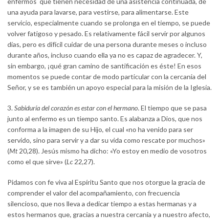
enfermos que tienen necesidad de una asistencia continuada, de
una ayuda para lavarse, para vestirse, para alimentarse. Este
servicio, especialmente cuando se prolonga en el tiempo, se puede
volver fatigoso y pesado. Es relativamente fácil servir por algunos
días, pero es difícil cuidar de una persona durante meses o incluso
durante años, incluso cuando ella ya no es capaz de agradecer. Y,
sin embargo, ¡qué gran camino de santificación es éste! En esos
momentos se puede contar de modo particular con la cercanía del
Señor, y se es también un apoyo especial para la misión de la Iglesia.
3.
Sabiduría del corazón es estar con el hermano
. El tiempo que se pasa
junto al enfermo es un tiempo santo. Es alabanza a Dios, que nos
conforma a la imagen de su Hijo, el cual «no ha venido para ser
servido, sino para servir y a dar su vida como rescate por muchos»
(
Mt
20,28). Jesús mismo ha dicho: «Yo estoy en medio de vosotros
como el que sirve» (
Lc
22,27).
Pidamos con fe viva al Espíritu Santo que nos otorgue la gracia de
comprender el valor del acompañamiento, con frecuencia
silencioso, que nos lleva a dedicar tiempo a estas hermanas y a
estos hermanos que, gracias a nuestra cercanía y a nuestro afecto,