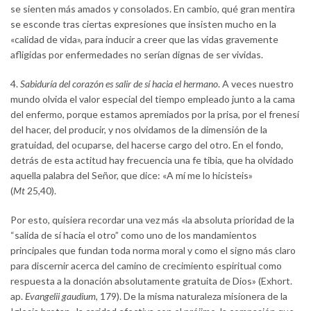
se sienten más amados y consolados. En cambio, qué gran mentira
se esconde tras ciertas expresiones que insisten mucho en la
«calidad de vida», para inducir a creer que las vidas gravemente
afligidas por enfermedades no serían dignas de ser vividas.
4.
Sabiduría del corazón es salir de sí hacia el hermano
. A veces nuestro
mundo olvida el valor especial del tiempo empleado junto a la cama
del enfermo, porque estamos apremiados por la prisa, por el frenesí
del hacer, del producir, y nos olvidamos de la dimensión de la
gratuidad, del ocuparse, del hacerse cargo del otro. En el fondo,
detrás de esta actitud hay frecuencia una fe tibia, que ha olvidado
aquella palabra del Señor, que dice: «A mí me lo hicisteis»
(
Mt
25,40).
Por esto, quisiera recordar una vez más «la absoluta prioridad de la
“salida de sí hacia el otro” como uno de los mandamientos
principales que fundan toda norma moral y como el signo más claro
para discernir acerca del camino de crecimiento espiritual como
respuesta a la donación absolutamente gratuita de Dios» (Exhort.
ap.
Evangelii gaudium
, 179). De la misma naturaleza misionera de la