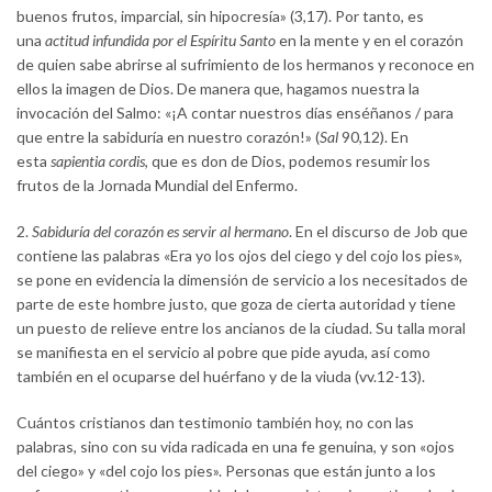
buenos frutos, imparcial, sin hipocresía» (3,17). Por tanto, es
una
actitud infundida por el Espíritu Santo
en la mente y en el corazón
de quien sabe abrirse al sufrimiento de los hermanos y reconoce en
ellos la imagen de Dios. De manera que, hagamos nuestra la
invocación del Salmo: «¡A contar nuestros días enséñanos / para
que entre la sabiduría en nuestro corazón!» (
Sal
90,12). En
esta
sapientia cordis
, que es don de Dios, podemos resumir los
frutos de la Jornada Mundial del Enfermo.
2.
Sabiduría del corazón es servir al hermano
. En el discurso de Job que
contiene las palabras «Era yo los ojos del ciego y del cojo los pies»,
se pone en evidencia la dimensión de servicio a los necesitados de
parte de este hombre justo, que goza de cierta autoridad y tiene
un puesto de relieve entre los ancianos de la ciudad. Su talla moral
se manifiesta en el servicio al pobre que pide ayuda, así como
también en el ocuparse del huérfano y de la viuda (vv.12-13).
Cuántos cristianos dan testimonio también hoy, no con las
palabras, sino con su vida radicada en una fe genuina, y son «ojos
del ciego» y «del cojo los pies». Personas que están junto a los