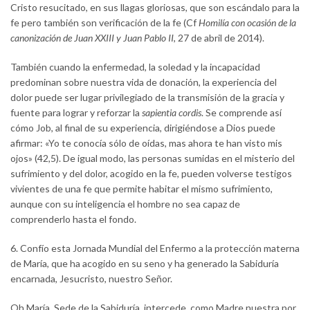
Cristo resucitado, en sus llagas gloriosas, que son escándalo para la
fe pero también son verificación de la fe (Cf
Homilía con ocasión de la
canonización de Juan XXIII y Juan Pablo II
, 27 de abril de 2014).
También cuando la enfermedad, la soledad y la incapacidad
predominan sobre nuestra vida de donación, la experiencia del
dolor puede ser lugar privilegiado de la transmisión de la gracia y
fuente para lograr y reforzar la
sapientia cordis
. Se comprende así
cómo Job, al final de su experiencia, dirigiéndose a Dios puede
afirmar: «Yo te conocía sólo de oídas, mas ahora te han visto mis
ojos» (42,5). De igual modo, las personas sumidas en el misterio del
sufrimiento y del dolor, acogido en la fe, pueden volverse testigos
vivientes de una fe que permite habitar el mismo sufrimiento,
aunque con su inteligencia el hombre no sea capaz de
comprenderlo hasta el fondo.
6. Confío esta Jornada Mundial del Enfermo a la protección materna
de María, que ha acogido en su seno y ha generado la Sabiduría
encarnada, Jesucristo, nuestro Señor.
Oh María, Sede de la Sabiduría, intercede, como Madre nuestra por