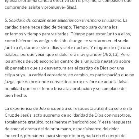
Iglesia brotan «la caridad efectiva con el prójimo, la compasión que
comprende, asiste y promueve» (
ibíd
.).
5.
Sabiduría del corazón es ser solidarios con el hermano sin juzgarlo
. La
caridad tiene necesidad de tiempo. Tiempo para curar a los
enfermos y tiempo para visitarles. Tiempo para estar junto a ellos,
como hicieron los amigos de Job: «Luego se sentaron en el suelo
junto a él, durante siete días y siete noches. Y ninguno le dijo una
palabra, porque veían que el dolor era muy grande» (
Jb
2,13). Pero
los amigos de Job escondían dentro de sí un juicio negativo sobre
él: pensaban que su desventura era el castigo de Dios por una
culpa suya. La caridad verdadera, en cambio, es participación que no
juzga, que no pretende convertir al otro; es libre de aquella falsa
humildad que en el fondo busca la aprobación y se complace del
bien hecho.
La experiencia de Job encuentra su respuesta auténtica sólo en la
Cruz de Jesús, acto supremo de solidaridad de Dios con nosotros,
totalmente gratuito, totalmente misericordioso. Y esta respuesta
de amor al drama del dolor humano, especialmente del dolor
inocente, permanece para siempre impregnada en el cuerpo de