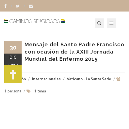
Toggle navigation
Mensaje del Santo Padre Francisco
30
con ocasión de la XXIII Jornada
DIC
Mundial del Enfermo 2015
2014
Religión
/
Internacionales
/
Vaticano - La Santa Sede
/
1 persona
/
1 tema