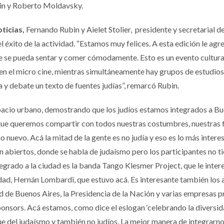
ein y Roberto Moldavsky.
ticias,
Fernando Rubin y Aielet Stolier, presidente y secretarial 
 éxito de la actividad. “Estamos muy felices. A esta edición le ag
e se pueda sentar y comer cómodamente. Esto es un evento cultura
en el micro cine, mientras simultáneamente hay grupos de estudios
 y debate un texto de fuentes judías”, remarcó Rubin.
spacio urbano, demostrando que los judíos estamos integrados a B
 que queremos compartir con todos nuestras costumbres, nuestras f
 nuevo. Acá la mitad de la gente es no judía y eso es lo más intere
 abiertos, donde se habla de judaísmo pero los participantes no t
tegrado a la ciudad es la banda Tango Klesmer Project, que le inter
dad, Hernán Lombardi, que estuvo acá. Es interesante también los 
 de Buenos Aires, la Presidencia de la Nación y varias empresas p
ponsors. Acá estamos, como dice el eslogan ‘celebrando la diversida
ue del judaísmo y también no judíos. La mejor manera de integrarno