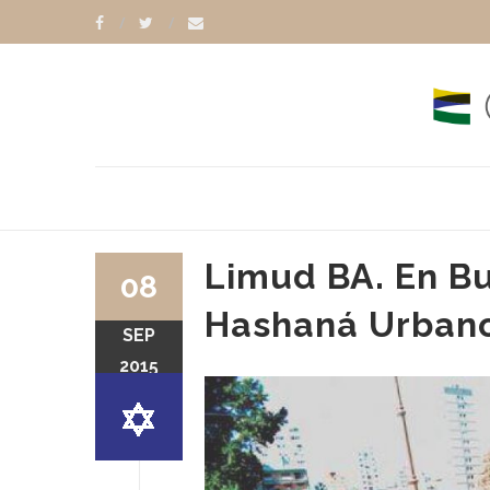
Limud BA. En Bu
08
Hashaná Urban
SEP
2015