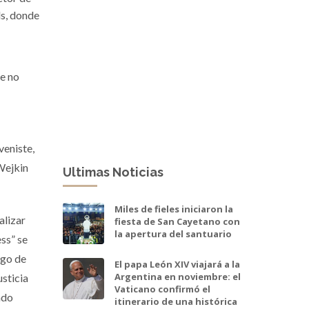
ds, donde
de no
veniste,
 Wejkin
Ultimas Noticias
Miles de fieles iniciaron la
alizar
fiesta de San Cayetano con
la apertura del santuario
ss” se
rgo de
El papa León XIV viajará a la
Argentina en noviembre: el
sticia
Vaticano confirmó el
ndo
itinerario de una histórica