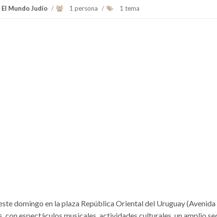
- El Mundo Judío
/
1 persona
/
1 tema
ste domingo en la plaza República Oriental del Uruguay (Avenida 
s, con espectáculos musicales, actividades culturales, un amplio se