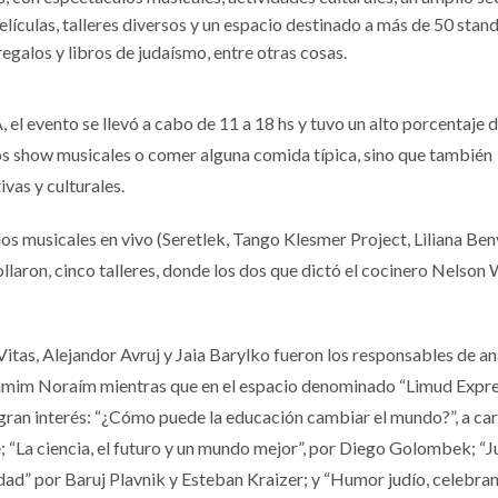
elículas, talleres diversos y un espacio destinado a más de 50 stan
egalos y libros de judaísmo, entre otras cosas.
l evento se llevó a cabo de 11 a 18 hs y tuvo un alto porcentaje 
los show musicales o comer alguna comida típica, sino que también
ivas y culturales.
os musicales en vivo (Seretlek, Tango Klesmer Project, Liliana Ben
rollaron, cinco talleres, donde los dos que dictó el cocinero Nelson
itas, Alejandor Avruj y Jaia Barylko fueron los responsables de an
 Iamim Noraím mientras que en el espacio denominado “Limud Expre
gran interés: “¿Cómo puede la educación cambiar el mundo?”, a ca
La ciencia, el futuro y un mundo mejor”, por Diego Golombek; “Ju
alidad” por Baruj Plavnik y Esteban Kraizer; y “Humor judío, celebra