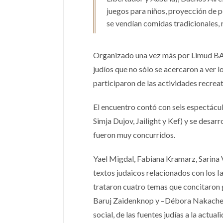
juegos para niños, proyección de p
se vendían comidas tradicionales, r
Organizado una vez más por Limud BA, e
judíos que no sólo se acercaron a ver 
participaron de las actividades recreat
El encuentro contó con seis espectácul
Simja Dujov, Jailight y Kef) y se desar
fueron muy concurridos.
Yael Migdal, Fabiana Kramarz, Sarina V
textos judaicos relacionados con los
trataron cuatro temas que concitaron 
Baruj Zaidenknop y –Débora Nakache; “
social, de las fuentes judías a la actu