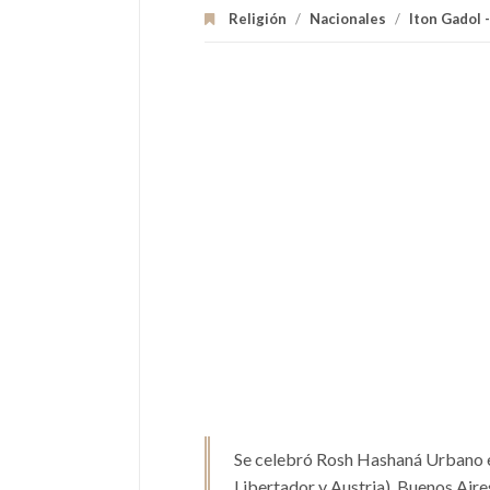
Religión
/
Nacionales
/
Iton Gadol 
Se celebró Rosh Hashaná Urbano e
Libertador y Austria), Buenos Aire