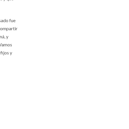
sado fue
 compartir
ná, y
. Vamos
fijos y