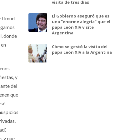
visita de tres días
El Gobierno aseguró que es
de Limud
una "enorme alegría" que el
regamos
papa León XIV visite
Argentina
l, donde
 en
Cómo se gestó la visita del
papa León XIV a la Argentina
uenos
iestas, y
sante del
ienen que
esó
auspicios
rivadas.
d’,
s y que