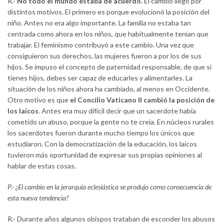
R.-
No todo el mundo estaba de acuerdo.
El cambio llegó por
distintos motivos. El primero es porque evolucionó la posición del
niño. Antes no era algo importante. La familia no estaba tan
centrada como ahora en los niños, que habitualmente tenían que
trabajar. El feminismo contribuyó a este cambio. Una vez que
consiguieron sus derechos, las mujeres fueron a por los de sus
hijos. Se impuso el concepto de paternidad responsable, de que si
tienes hijos, debes ser capaz de educarles y alimentarles. La
situación de los niños ahora ha cambiado, al menos en Occidente.
Otro motivo es que
el Concilio Vaticano II cambió la posición de
los laicos
. Antes era muy difícil decir que un sacerdote había
cometido un abuso, porque la gente no te creía. En núcleos rurales
los sacerdotes fueron durante mucho tiempo los únicos que
estudiaron. Con la democratización de la educación, los laicos
tuvieron más oportunidad de expresar sus propias opiniones al
hablar de estas cosas.
P.- ¿El cambio en la jerarquía eclesiástica se produjo como consecuencia de
esta nueva tendencia?
R.- Durante años algunos obispos trataban de esconder los abusos