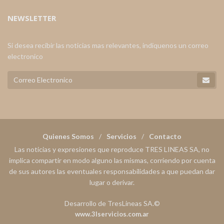
NEWSLETTER
Si desea recibir las noticias mas relevantes, indiquenos un correo
electronico
Quienes Somos
Servicios
Contacto
Las noticias y expresiones que reproduce TRES LINEAS SA, no
implica compartir en modo alguno las mismas, corriendo por cuenta
de sus autores las eventuales responsabilidades a que puedan dar
lugar o derivar.
Desarrollo de TresLineas SA.©
www.3lservicios.com.ar