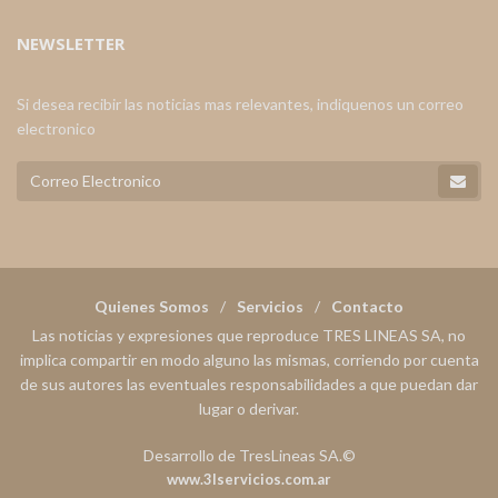
NEWSLETTER
Si desea recibir las noticias mas relevantes, indiquenos un correo
electronico
Quienes Somos
Servicios
Contacto
Las noticias y expresiones que reproduce TRES LINEAS SA, no
implica compartir en modo alguno las mismas, corriendo por cuenta
de sus autores las eventuales responsabilidades a que puedan dar
lugar o derivar.
Desarrollo de TresLineas SA.©
www.3lservicios.com.ar