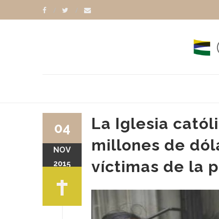
La Iglesia cató
04
millones de dól
NOV
víctimas de la 
2015