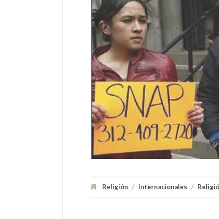
Religión
/
Internacionales
/
Religió