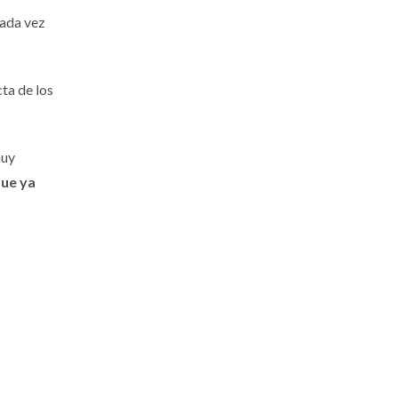
cada vez
ta de los
muy
que ya