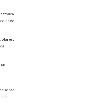
 católica
medios de
dólares
,
xis
 un
do se han
ro de