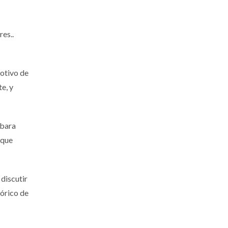
es..
motivo de
e, y
rbara
 que
discutir
tórico de