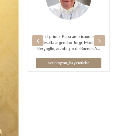
Argentina
Fue el primer Papa americano es el
Ex Jef
jesuita argentino Jorge Mario
Bergoglio, arzobispo de Buenos A...
V
Ver Biografï¿½a y Noticias
ias