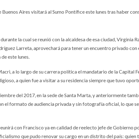
e Buenos Aires visitará al Sumo Pontífice este lunes tras haber co
 durante la cual se reunió con la alcaldesa de esa ciudad, Virginia Ra
ríguez Larreta, aprovechará para tener un encuentro privado con 
 de este lunes.
cri, a lo largo de su carrera política el mandatario de la Capital F
igioso, a quien fue a visitar a su residencia siempre que tuvo oport
iembre del 2017, en la sede de Santa Marta, y anteriormente tamb
 el formato de audiencia privada y sin fotografía oficial, lo que se
reunirá con Francisco ya en calidad de reelecto jefe de Gobierno po
icialismo que pudo renovar su cargo en un distrito del país: quien