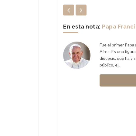
En esta nota:
Papa Franc
Fue el primer Papa 
Aires. Es una figur
diócesis, que ha vi
público, e...
eniero civil, empresario,
Republicana).
Macri