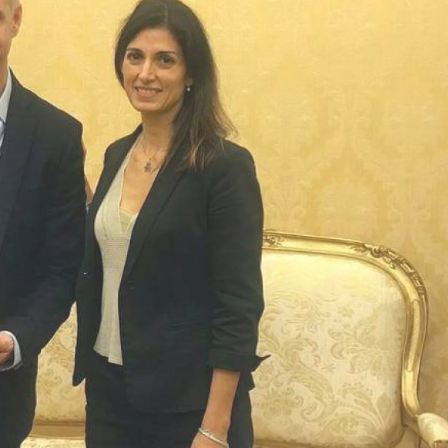
Ex Gobernador de la Provincia de
Ex presidente de la Nación 
Jujuy
.
Es político argentino, miembro d...
Ver Biografï¿½a y Noticias
<...
Ver Biografï¿½a y Notic