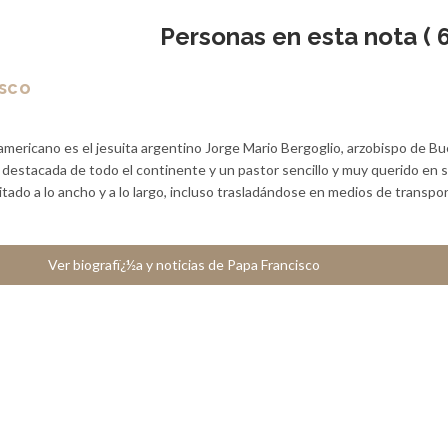
Personas en esta nota ( 6
isco
americano es el jesuita argentino Jorge Mario Bergoglio, arzobispo de B
a destacada de todo el continente y un pastor sencillo y muy querido en 
sitado a lo ancho y a lo largo, incluso trasladándose en medios de transpo
Ver biografï¿½a y noticias de Papa Francisco