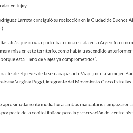
ales en Jujuy.
dríguez Larreta consiguió su reelección en la Ciudad de Buenos Air
P)
 días atrás que no va a poder hacer una escala en la Argentina con 
rimera misa en este territorio, como había trascendido anteriorment
 porque está “lleno de viajes ya comprometidos”.
a desde el jueves de la semana pasada. Viajó junto a su mujer, Bá
lcaldesa Virginia Raggi, integrante del Movimiento Cinco Estrellas,
uró aproximadamente media hora, ambos mandatarios empezaron a 
 por parte de la capital italiana para la preservación del centro his