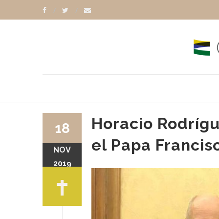
Horacio Rodrígu
18
el Papa Francis
NOV
FERRARI
VIRGINIA RAGGI
2019