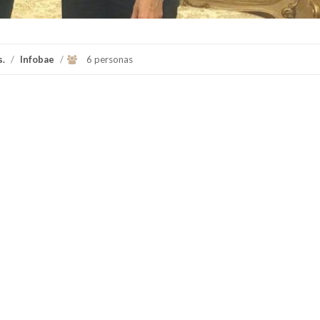
s.
/
Infobae
/
6 personas