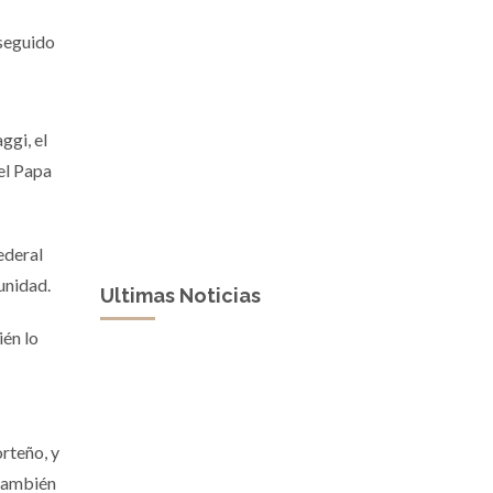
nseguido
ggi, el
el Papa
ederal
unidad.
Ultimas Noticias
ién lo
rteño, y
 también