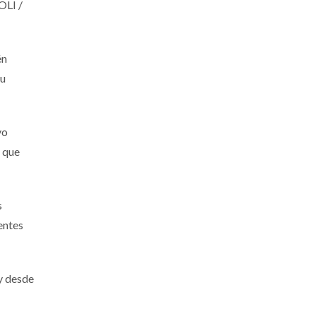
OLI /
én
su
vo
a que
s
entes
 y desde