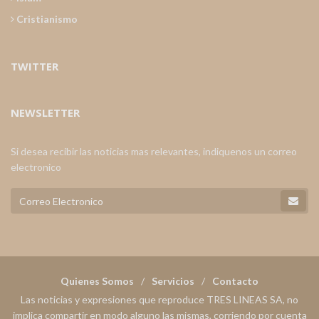
Cristianismo
TWITTER
NEWSLETTER
Si desea recibir las noticias mas relevantes, indiquenos un correo
electronico
Quienes Somos
Servicios
Contacto
Las noticias y expresiones que reproduce TRES LINEAS SA, no
implica compartir en modo alguno las mismas, corriendo por cuenta