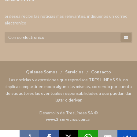
Si desea recibir las noticias mas relevantes, indiquenos un correo
electronico
Quienes Somos
Servicios
Contacto
Las noticias y expresiones que reproduce TRES LINEAS SA, no
implica compartir en modo alguno las mismas, corriendo por cuenta
de sus autores las eventuales responsabilidades a que puedan dar
lugar o derivar.
Desarrollo de TresLineas SA.©
www.3lservicios.com.ar