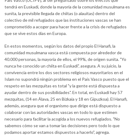
País Vasco (UCIPV), al ser preguntado sobre los efectos que
tendrá en Euskadi, donde la mayoría de la comunidad musulmana es
sunita, la previsible llegada de chiitas (o alauitas) dentro del
colectivo de mil refugiados que las instituciones vascas se han
comprometido a acoger para hacer frente a la crisis de refugiados
que se vive estos días en Europa.
En estos momentos, según los datos del propio El Hanafi, la
comunidad musulmana vasca está compuesta por alrededor de
40.000 personas, la mayoría de ellos, el 99%, de origen sunita. "Yo
nunca he conocido un chiita en Euskadi", asegura. A su juicio, la
convivencia entre los dos sectores religiosos mayoritarios en el
Islam no supondrá ningún problema en el País Vasco puesto que el
respeto en las mezquitas es total "y la gente está dispuesta a
ayudar dentro de sus posibilidades". En total, en Euskadi hay 57
mezquitas, (14 en Álava, 25 en Bizkaia y 18 en Gipuzkoa). El Hanafi,
además, asegura que el organismo que dirige está dispuesto a
colaborar con las autoridades vascas en todo lo que estimen
necesario para facilitar la acogida a los nuevos refugiados. "No
sabemos cómo se van a tomar las decisiones pero todo lo que
podamos aportar estamos dispuestos a hacerlo", agrega.