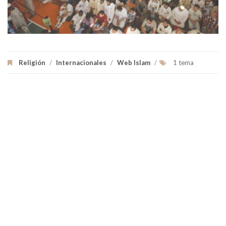
Religión
/
Internacionales
/
Web Islam
/
1 tema