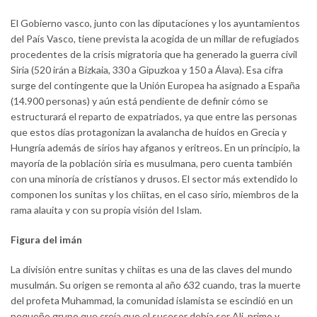
El Gobierno vasco, junto con las diputaciones y los ayuntamientos
del País Vasco, tiene prevista la acogida de un millar de refugiados
procedentes de la crisis migratoria que ha generado la guerra civil
Siria (520 irán a Bizkaia, 330 a Gipuzkoa y 150 a Álava). Esa cifra
surge del contingente que la Unión Europea ha asignado a España
(14.900 personas) y aún está pendiente de definir cómo se
estructurará el reparto de expatriados, ya que entre las personas
que estos días protagonizan la avalancha de huidos en Grecia y
Hungría además de sirios hay afganos y eritreos. En un principio, la
mayoría de la población siria es musulmana, pero cuenta también
con una minoría de cristianos y drusos. El sector más extendido lo
componen los sunitas y los chiitas, en el caso sirio, miembros de la
rama alauita y con su propia visión del Islam.
Figura del imán
La división entre sunitas y chiitas es una de las claves del mundo
musulmán. Su origen se remonta al año 632 cuando, tras la muerte
del profeta Muhammad, la comunidad islamista se escindió en un
pequeño grupo que creía que el sucesor debía ser Ali, primo y