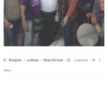
Religión
/
La Rioja
/
Rioja Virtual
/
1 persona
/
1
tema