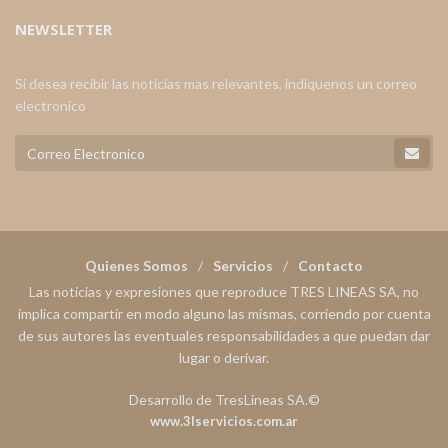
NEWSLETTER
Si desea recibir las noticias mas relevantes, indiquenos un correo
electronico
Quienes Somos
Servicios
Contacto
Las noticias y expresiones que reproduce TRES LINEAS SA, no
implica compartir en modo alguno las mismas, corriendo por cuenta
de sus autores las eventuales responsabilidades a que puedan dar
lugar o derivar.
Desarrollo de TresLineas SA.©
www.3lservicios.com.ar