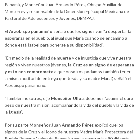
Panamá, y Monseñor Juan Armando Pérez, Obispo Auxiliar de
Monterrey y responsable de la Dimensión Episcopal Mexicana de
Pastoral de Adolescentes y Jóvenes, DEMPAJ.
El
Arzobispo panameño
señaló que los signos van "a despertar la
esperanza en el pueblo, al igual que María cuando se encaminó a
donde está Isabel para ponerse a su disponibilidad".
"En medio de la realidad de muerte y de injusticia que vive nuestra
región y viven nuestros jóvenes,
la Cruz es un signo de esperanza
y esto nos compromete
a que nosotros podamos también tener
la misma actitud de entrega que Jesús y su madre María", señaló el
Arzobispo panameño.
"También nosotros, dijo
Monseñor Ulloa
, debemos "asumir el duro
peso de nuestra misión, acompañando la vida del pueblo y la vida de
la Iglesia".
Por su parte
Monseñor Juan Armando Pérez
explicó que los
signos de la Cruz y el Icono de nuestra Madre María Protectora del
Pueblo Romano "salen de Panamá y van a recorrer las 90 diócesis