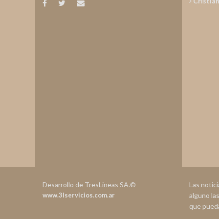
Cristia
Desarrollo de TresLineas SA.©
Las notic
www.3lservicios.com.ar
alguno la
que pueda