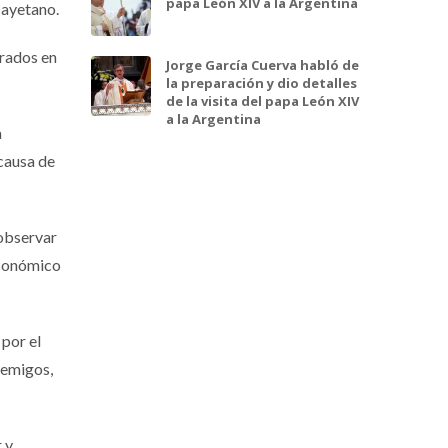
papa León XIV a la Argentina
Cayetano.
orados en
Jorge García Cuerva habló de
la preparación y dio detalles
de la visita del papa León XIV
a la Argentina
a
 causa de
 observar
económico
 por el
nemigos,
 y