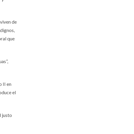
 viven de
 dignos,
oral que
as”,
 II en
oduce el
 justo