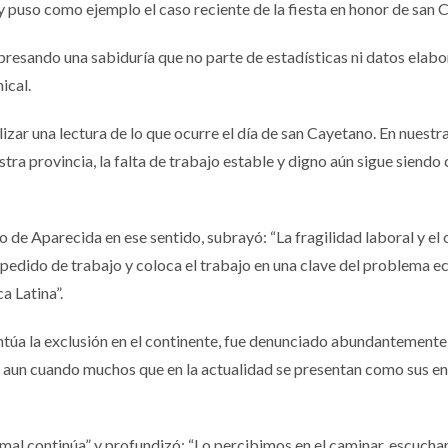
 y puso como ejemplo el caso reciente de la fiesta en honor de san 
xpresando una sabiduría que no parte de estadísticas ni datos elab
ical.
izar una lectura de lo que ocurre el día de san Cayetano. En nuestr
stra provincia, la falta de trabajo estable y digno aún sigue siendo
 de Aparecida en ese sentido, subrayó: “La fragilidad laboral y el
l pedido de trabajo y coloca el trabajo en una clave del problema 
a Latina”.
entúa la exclusión en el continente, fue denunciado abundantemente
0, aun cuando muchos que en la actualidad se presentan como sus e
mal continúa” y profundizó: “Lo percibimos en el caminar, escuchar