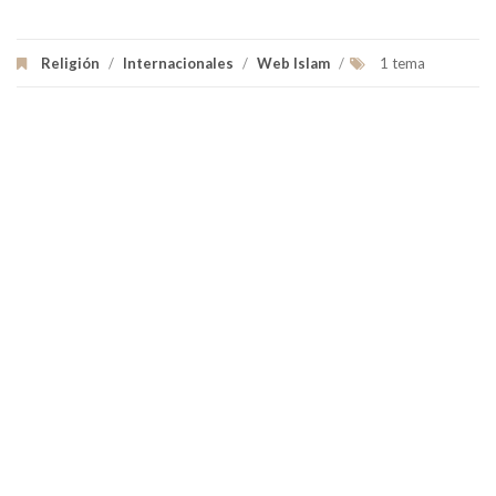
Religión
/
Internacionales
/
Web Islam
/
1 tema