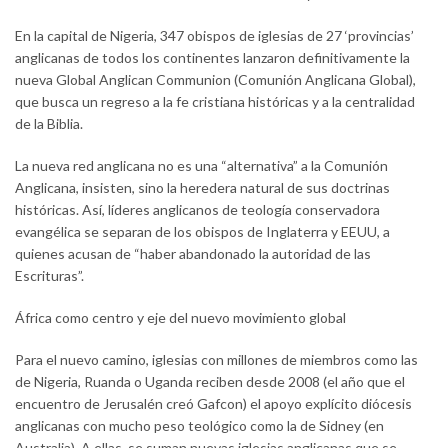
En la capital de Nigeria, 347 obispos de iglesias de 27 ‘provincias’
anglicanas de todos los continentes lanzaron definitivamente la
nueva Global Anglican Communion (Comunión Anglicana Global),
que busca un regreso a la fe cristiana históricas y a la centralidad
de la Biblia.
La nueva red anglicana no es una “alternativa” a la Comunión
Anglicana, insisten, sino la heredera natural de sus doctrinas
históricas. Así, líderes anglicanos de teología conservadora
evangélica se separan de los obispos de Inglaterra y EEUU, a
quienes acusan de “haber abandonado la autoridad de las
Escrituras”.
África como centro y eje del nuevo movimiento global
Para el nuevo camino, iglesias con millones de miembros como las
de Nigeria, Ruanda o Uganda reciben desde 2008 (el año que el
encuentro de Jerusalén creó Gafcon) el apoyo explícito diócesis
anglicanas con mucho peso teológico como la de Sidney (en
Australia). A ellas, se suman nuevas iglesias anglicanas que se