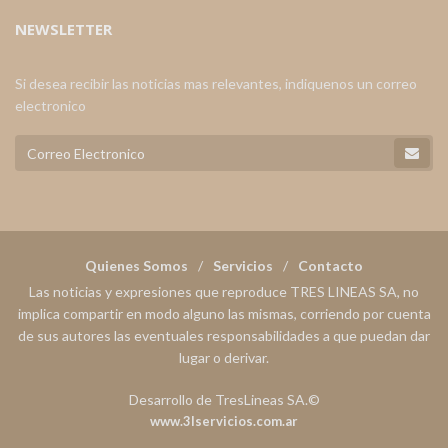
NEWSLETTER
Si desea recibir las noticias mas relevantes, indiquenos un correo
electronico
Quienes Somos
Servicios
Contacto
Las noticias y expresiones que reproduce TRES LINEAS SA, no
implica compartir en modo alguno las mismas, corriendo por cuenta
de sus autores las eventuales responsabilidades a que puedan dar
lugar o derivar.
Desarrollo de TresLineas SA.©
www.3lservicios.com.ar