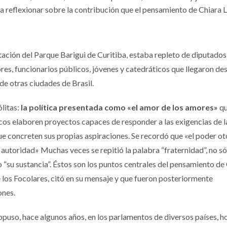
ara reflexionar sobre la contribución que el pensamiento de Chiara 
etación del Parque Barigui de Curitiba, estaba repleto de diputados
ores, funcionarios públicos, jóvenes y catedráticos que llegaron de
de otras ciudades de Brasil.
ólitas:
la política presentada como «el amor de los amores»
q
cos elaboren proyectos capaces de responder a las exigencias de l
e concreten sus propias aspiraciones. Se recordó que «el poder o
la autoridad» Muchas veces se repitió la palabra “fraternidad”, no 
mo “su sustancia”. Éstos son los puntos centrales del pensamiento de
 los Focolares, citó en su mensaje y que fueron posteriormente
ones.
ropuso, hace algunos años, en los parlamentos de diversos países, h