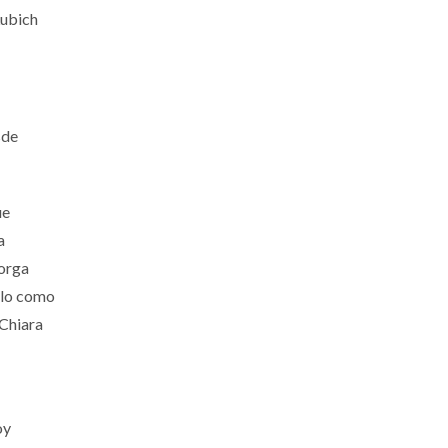
Lubich
sde
ue
a
torga
sólo como
 Chiara
oy