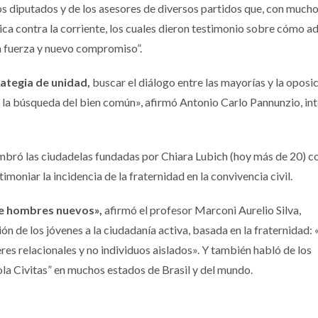
os diputados y de los asesores de diversos partidos que, con much
tica contra la corriente, los cuales dieron testimonio sobre cómo a
 fuerza y nuevo compromiso”.
rategia de unidad,
buscar el diálogo entre las mayorías y la oposic
 en la búsqueda del bien común», afirmó Antonio Carlo Pannunzio, in
ombró las ciudadelas fundadas por Chiara Lubich (hoy más de 20) 
oniar la incidencia de la fraternidad en la convivencia civil.
ere hombres nuevos»,
afirmó el profesor Marconi Aurelio Silva,
ón de los jóvenes a la ciudadanía activa, basada en la fraternidad:
res relacionales y no individuos aislados». Y también habló de los
la Civitas” en muchos estados de Brasil y del mundo.