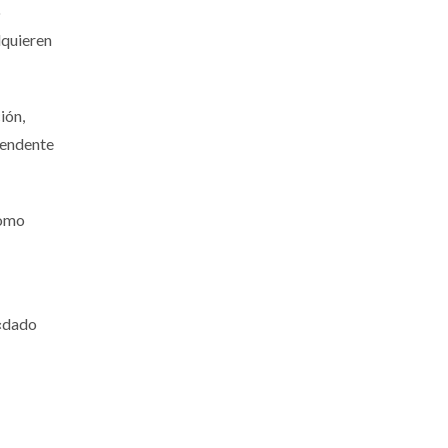
o
dquieren
ión,
tendente
como
 «dado