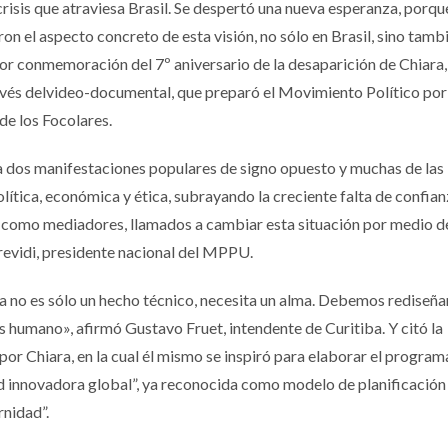
crisis que atraviesa Brasil. Se despertó una nueva esperanza, porqu
n el aspecto concreto de esta visión, no sólo en Brasil, sino tamb
or conmemoración del 7º aniversario de la desaparición de Chiara,
vés delvideo-documental, que preparó el Movimiento Político por 
e los Focolares.
 a dos manifestaciones populares de signo opuesto y muchas de las
olítica, económica y ética, subrayando la creciente falta de confian
 como mediadores, llamados a cambiar esta situación por medio d
Previdi, presidente nacional del MPPU.
a no es sólo un hecho técnico, necesita un alma. Debemos rediseñar
s humano», afirmó Gustavo Fruet, intendente de Curitiba. Y citó la
por Chiara, en la cual él mismo se inspiró para elaborar el progra
d innovadora global”, ya reconocida como modelo de planificación
rnidad”.