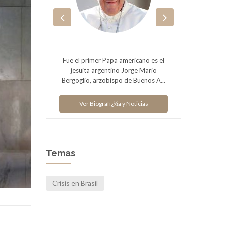
r Lulia
Fue el primer Papa americano es el
Michel
40) es
jesuita argentino Jorge Mario
(23 d
.
Bergoglio, arzobispo de Buenos A...
ias
Ver Biografï¿½a y Noticias
V
Temas
Crisis en Brasil