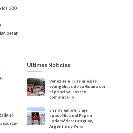
e los 300
a
a
ían pesar
Ultimas Noticias
n
el
Venezuela | Las iglesias
evangélicas de La Guaira son
el principal sostén
comunitario
En noviembre, viaje
alia el
apostólico del Papa a
Sudamérica: Uruguay,
crisis que
Argentina y Perú