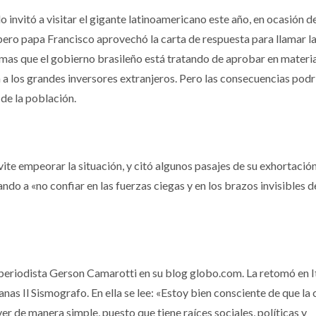
lo invitó a visitar el gigante latinoamericano este año, en ocasión d
pero papa Francisco aprovechó la carta de respuesta para llamar l
rmas que el gobierno brasileño está tratando de aprobar en materi
a los grandes inversores extranjeros. Pero las consecuencias podr
 de la población.
evite empeorar la situación, y citó algunos pasajes de su exhortació
do a «no confiar en las fuerzas ciegas y en los brazos invisibles d
 periodista Gerson Camarotti en su blog globo.com. La retomó en It
nas Il Sismografo. En ella se lee: «Estoy bien consciente de que la 
er de manera simple, puesto que tiene raíces sociales, políticas y