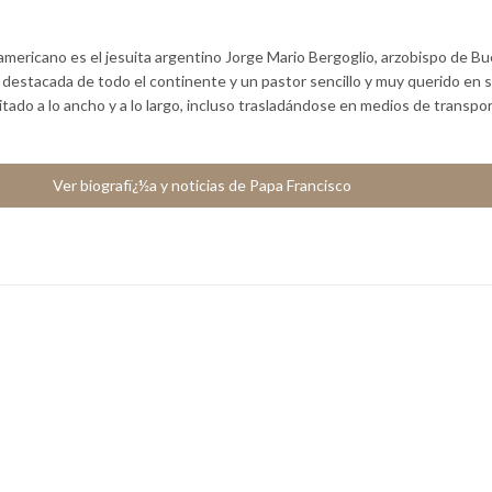
americano es el jesuita argentino Jorge Mario Bergoglio, arzobispo de B
a destacada de todo el continente y un pastor sencillo y muy querido en 
sitado a lo ancho y a lo largo, incluso trasladándose en medios de transpo
Ver biografï¿½a y noticias de Papa Francisco