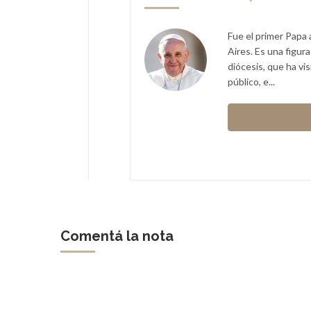
n abogado y político brasileño
Fue el primer Papa 
e enero de 2011.
Aires. Es una figur
diócesis, que ha vi
spender durante 180 días de
público, e...
Temer
Comentá la nota