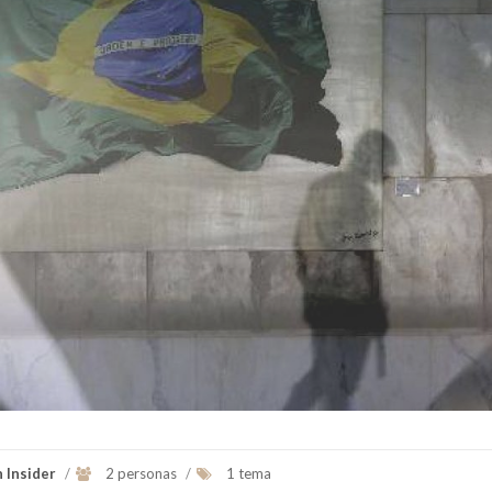
Fue el primer Papa americano es el
Michel Miguel Elias Teme
jesuita argentino Jorge Mario
(23 de septiembre de 19
Bergoglio, arzobispo de Buenos A...
un abogado y polí..
Ver Biografï¿½a y Noticias
Ver Biografï¿½a y Notic
n Insider
/
2 personas
/
1 tema