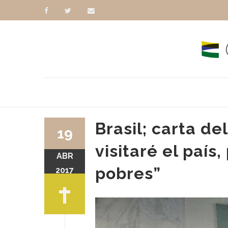
Brasil; carta de
19
visitaré el país
ABR
RANCISCO
MICHEL TEMER
pobres”
2017