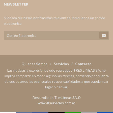
NEWSLETTER
Si desea recibir las noticias mas relevantes, indiquenos un correo
electronico
Quienes Somos
Servicios
Contacto
Las noticias y expresiones que reproduce TRES LINEAS SA, no
implica compartir en modo alguno las mismas, corriendo por cuenta
de sus autores las eventuales responsabilidades a que puedan dar
lugar o derivar.
Desarrollo de TresLineas SA.©
www.3lservicios.com.ar