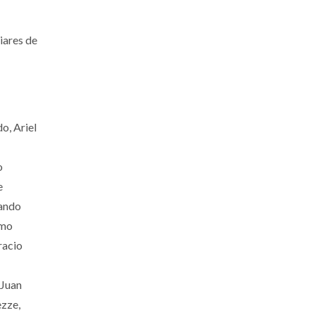
iares de
o, Ariel
o
e
nando
rmo
racio
 Juan
ezze,