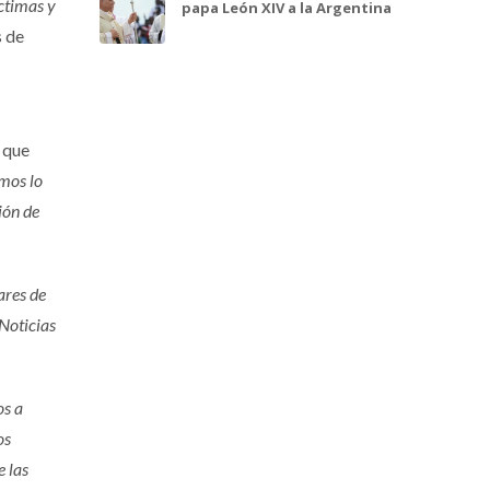
íctimas y
papa León XIV a la Argentina
s de
 que
emos lo
ión de
ares de
 Noticias
os a
os
e las