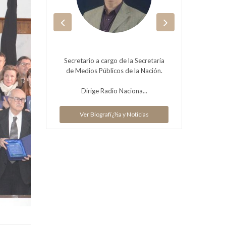
de la
Secretario a cargo de la Secretaría
de Medios Públicos de la Nación.
V
ias
Dirige Radio Naciona...
Ver Biografï¿½a y Noticias