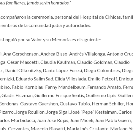
 sus familiares, jamás serán honrados.”
compañaron la ceremonia, personal del Hospital de Clínicas, famil
miembros de la comunidad judía y autoridades.
distinguió por su Valor y su Memoria es el siguiente:
i, Ana Gerschenson, Andrea Bisso, Andrés Villalonga, Antonio Crud
aga, César Mascetti, Claudia Kaufman, Claudio Goldman, Claudio
rez, Daniel Olkenitzky, Dante López Foresi, Diego Colombres, Dieg
izki, Eduardo Salim Sad, Elida Villoslada, Emilio Petcoff, Enriqu
Rubino, Fabio Kornblau, Fanny Mandelbaum, Fernando Amato, Fer
 Gladis Ficzman, Guillermo Enrique Sentis, Guillermo Lipis, Guille
Gordonas, Gustavo Guershon, Gustavo Tubio, Herman Schiller, Ho
 Pizarro, Jorge Rouillon, Jorge Sigal, José “Pepe” Kestelman, Carlos
arlos Morbiducci, Juan José Rojas, Juan Miceli, Juan Pablo Güerri,
 Luis Cervantes, Marcelo Biasatti, María Inés Cristante, Mariano Y