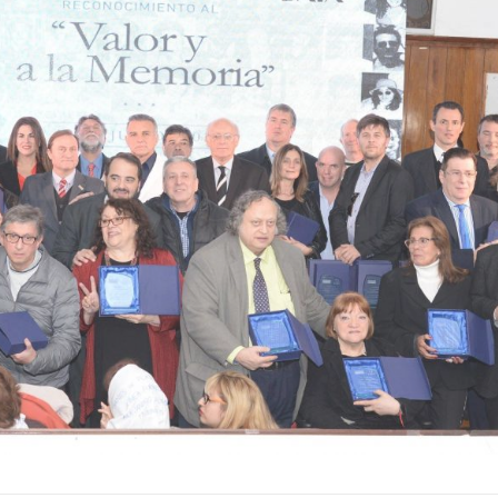
Periodista Argentino.
Licenciada en Ciencias 
Información
Ver Biografï¿½a y Noticias
Ver Biografï¿½a y Notic