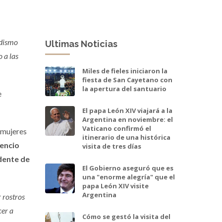
odismo
Ultimas Noticias
 a las
Miles de fieles iniciaron la
fiesta de San Cayetano con
la apertura del santuario
e
El papa León XIV viajará a la
Argentina en noviembre: el
Vaticano confirmó el
 mujeres
itinerario de una histórica
lencio
visita de tres días
idente de
El Gobierno aseguró que es
una "enorme alegría" que el
papa León XIV visite
Argentina
 rostros
cer a
Cómo se gestó la visita del