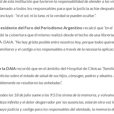
al de esta institución que tuvieron la responsabilidad de atender a las v
lamado a todos los responsables para que la justicia actúe despué
concluyó-
“ni el sol, ni la luna, ni la verdad se pueden ocultar”.
residente del Foro del Periodismo Argentino
recalcó que
“en el
dó la cobertura que él mismo realizó desde el techo de una librería
MIA-DAIA.
“No hay grieta posible entre nosotros hoy, porque todos quer
amiliares y el castigo a los responsables a través de la necesaria aplicac
e la DAIA
recordó que en el ámbito del Hospital de Clínicas
“famili
icias sobre el estado de salud de sus hijos, cónyuges, padres y abuelos.
blemente no resultaron las anheladas”.
os los 18 de julio suene a las 9:53 la sirena de la memoria, y volvam
eza infinita y el dolor desgarrador por las ausencias, estarán otra vez l
ya justicia y castigo para los responsables del atentado, la memoria d