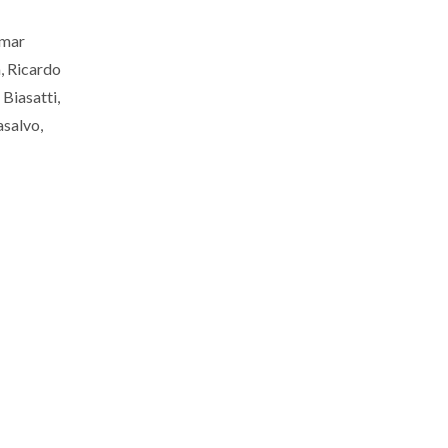
Omar
, Ricardo
Biasatti,
asalvo,