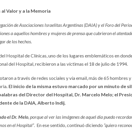
al Valor y a la Memoria
gación de Asociaciones Israelitas Argentinas (DAIA) y el Foro del Peri
iones a aquellos hombres y mujeres de prensa que cubrieron el atentado
ar de los hechos.
del Hospital de Clínicas, uno de los lugares emblemáticos en dond
nal del Hospital, recibieron a las víctimas el 18 de julio de 1994.
otaron a través de redes sociales y vía email, más de 65 hombres y
oria
. El inicio de la misma estuvo marcado por un minuto de si
 palabras del Director del Hospital, Dr. Marcelo Melo; el Pres
ente de la DAIA, Alberto Indij.
do el Dr. Melo
, porque al ver las imágenes de aquel día puedo recordar
mos en el Hospital”
. En ese sentido, continuó diciendo
“quiero recono