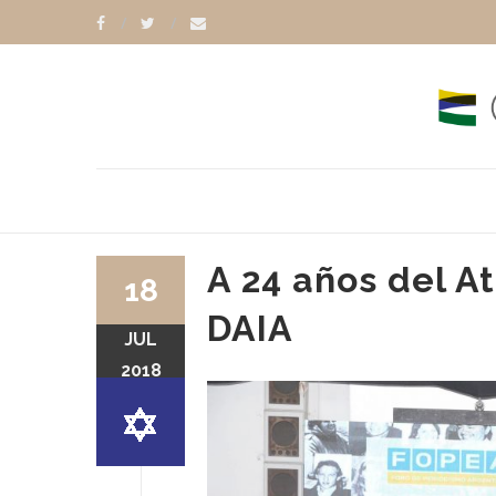
A 24 años del A
18
DAIA
JUL
ALGADO
JORGE SIGAL
2018