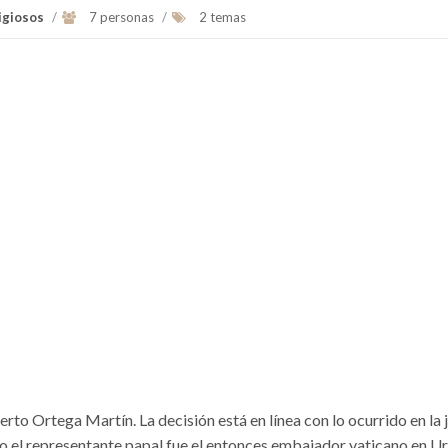
igiosos
/
7 personas
/
2 temas
rto Ortega Martín. La decisión está en línea con lo ocurrido en la 
 el representante papal fue el entonces embajador vaticano en Ur