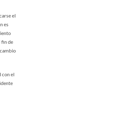
carse el
n es
miento
 fin de
l cambio
 con el
sidente