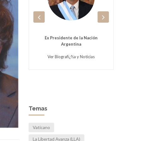
no es el
Ex Presidente de la Nación
Dire
 Mario
Argentina
Inve
enos A...
Ver Biografï¿½a y Noticias
ias
V
Temas
Vaticano
La Libertad Avanza (LLA)