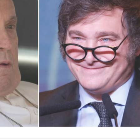
Ex Ministro de Economía,
Fue el primer Papa america
Agricultura y Producción.
jesuita argentino Jorge
Bergoglio, arzobispo de Bu
Ex Presidente de la C...
Ver Biografï¿½a y Notic
Ver Biografï¿½a y Noticias