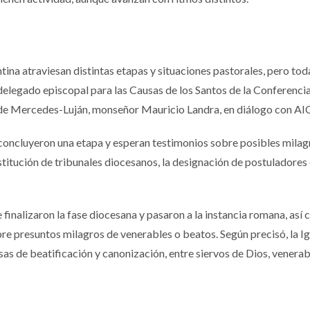
tina atraviesan distintas etapas y situaciones pastorales, pero tod
delegado episcopal para las Causas de los Santos de la Conferenci
r de Mercedes-Luján, monseñor Mauricio Landra, en diálogo con A
 concluyeron una etapa y esperan testimonios sobre posibles milag
titución de tribunales diocesanos, la designación de postuladores 
finalizaron la fase diocesana y pasaron a la instancia romana, así
bre presuntos milagros de venerables o beatos. Según precisó, la Ig
as de beatificación y canonización, entre siervos de Dios, venerab