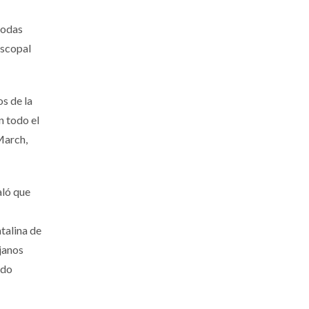
todas
iscopal
s de la
n todo el
March,
aló que
talina de
janos
rdo