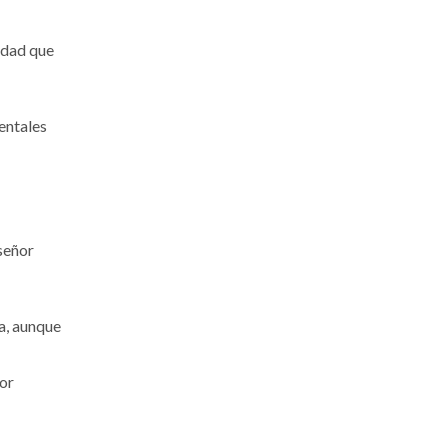
tidad que
entales
nseñor
.
a, aunque
por