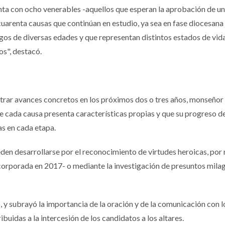
nta con ocho venerables -aquellos que esperan la aprobación de u
cuarenta causas que continúan en estudio, ya sea en fase diocesana
gos de diversas edades y que representan distintos estados de vid
cos", destacó.
trar avances concretos en los próximos dos o tres años, monseñor
ue cada causa presenta características propias y que su progreso 
as en cada etapa.
en desarrollarse por el reconocimiento de virtudes heroicas, por 
incorporada en 2017- o mediante la investigación de presuntos mila
o, y subrayó la importancia de la oración y de la comunicación con l
buidas a la intercesión de los candidatos a los altares.