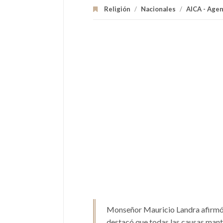
Religión
/
Nacionales
/
AICA - Agen
Monseñor Mauricio Landra afirmó q
destacó que todas las causas mant