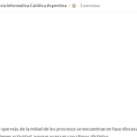
cia Informativa Católica Argentina
/
2 personas
ue más de la mitad de los procesos se encuentran en fase dioces
ienen actividad, aunque avanzan con ritmos distintos.