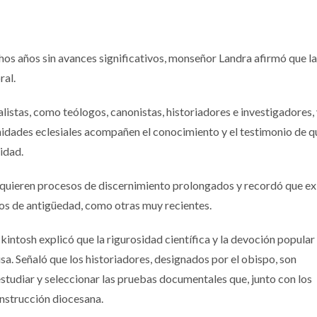
hos años sin avances significativos, monseñor Landra afirmó que l
ral.
alistas, como teólogos, canonistas, historiadores e investigadores,
idades eclesiales acompañen el conocimiento y el testimonio de q
idad.
equieren procesos de discernimiento prolongados y recordó que ex
glos de antigüedad, como otras muy recientes.
kintosh explicó que la rigurosidad científica y la devoción popula
sa. Señaló que los historiadores, designados por el obispo, son
estudiar y seleccionar las pruebas documentales que, junto con los
instrucción diocesana.