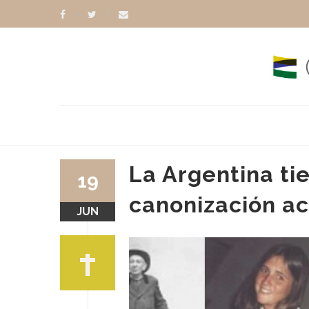
La Argentina ti
19
canonización ac
JUN
UE SHAW
PAPA LEÓN XIV