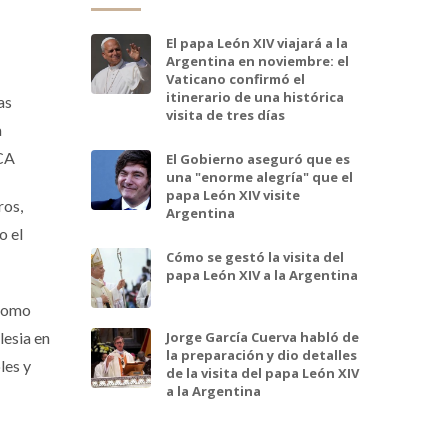
El papa León XIV viajará a la
Argentina en noviembre: el
Vaticano confirmó el
itinerario de una histórica
as
visita de tres días
a
ICA
El Gobierno aseguró que es
una "enorme alegría" que el
papa León XIV visite
ros,
Argentina
o el
Cómo se gestó la visita del
papa León XIV a la Argentina
 como
Jorge García Cuerva habló de
lesia en
la preparación y dio detalles
les y
de la visita del papa León XIV
a la Argentina