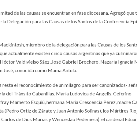
mitad de las causas se encuentran en fase diocesana. Agregó que 
de la Delegación para las Causas de los Santos de la Conferencia Ep
 Mackintosh, miembro de la delegación para las Causas de los Santo
que actualmente existen cinco causas argentinas que ya culminaro
 Héctor Valdivielso Sáez, José Gabriel Brochero, Nazaria Ignacia 
San José, conocida como Mama Antula.
es resta el reconocimiento de un milagro para ser canonizados- señ
ría del Tránsito Cabanillas, María Ludovica de Angelis, Ceferino
ray Mamerto Esquiú, hermana María Crescencia Pérez, madre Ca
a (Pedro Ortiz de Zárate y Juan Antonio Solinas), los Mártires Rio
e, Carlos de Dios Murias y Wenceslao Pedernera), el cardenal Edua