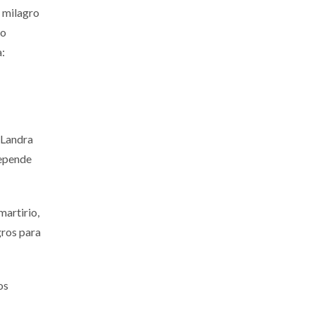
n milagro
 o
a:
 Landra
depende
martirio,
gros para
os