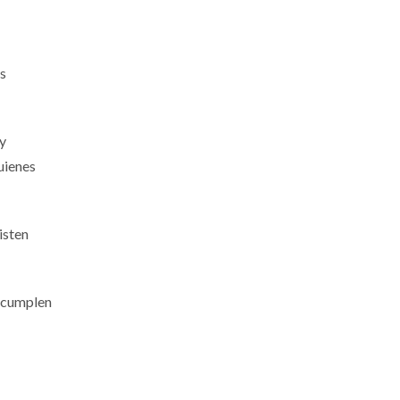
as
 y
uienes
isten
r cumplen