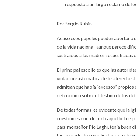
respuesta a un largo reclamo de l
Por Sergio Rubin
Acaso esos papeles pueden aportar a u
de la vida nacional, aunque parece dif
sustraídos a las madres secuestradas 
El principal escollo es que las autor
violación sistemática de los derechos
admitían que había “excesos” propios
detención o sobre el destino de los de
De todas formas, es evidente que la Igl
cuestión es que, de todo aquello, fue p
país, monseñor Pio Laghi, tenía buen d
fue acusado de complicidad con el régi