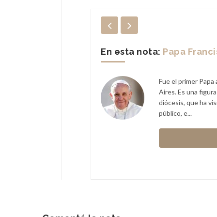
En esta nota:
Papa Franc
copal Argentina (CEA),
Fue el primer Papa 
Aires. Es una figur
diócesis, que ha vi
alfa
público, e...