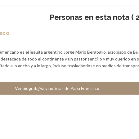
Personas en esta nota ( 2
isco
americano es el jesuita argentino Jorge Mario Bergoglio, arzobispo de B
a destacada de todo el continente y un pastor sencillo y muy querido en 
sitado a lo ancho y a lo largo, incluso trasladándose en medios de transpo
Ver biografï¿½a y noticias de Papa Francisco