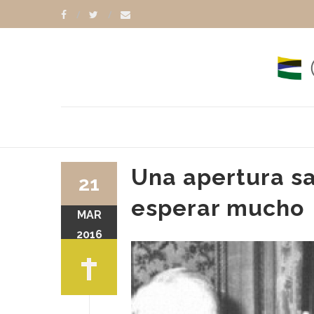
Una apertura s
21
esperar mucho
MAR
RANCISCO
CARLOS MALFA
2016