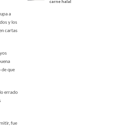
carne halal
rupa a
dos y los
en cartas
uyos
buena
o de que
 lo errado
s
itir, fue