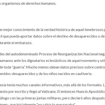
os organismos de derechos humanos.
n mejor conocimiento de la verdad histórica de aquel tenebrosos 
ícil que pueda aportar datos sobre el destino de desaparecidos o de
durante el embarazo.
idades del autodenominado Proceso de Reorganización Nacional neg
 humanos ante los dignatarios eclesiásticos de aquel momento y só
 de toda “guerra”. Mucho menos daban datos precisos sobre centro
tenidos-desaparecidos y de los niños nacidos en cautiverio.
esia tenía muchos canales informativos, más allá de los formales. 
uesto por escrito y llegó al Vaticano. El entonces Nuncio Apostólic
iálogo con las primeras juntas militares, pero declaró años despué
men-, que inicialmente “no sabía lo que pasaba”.