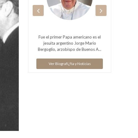
cretario
Fue el primer Papa americano es el
Obispo
Episcopal
jesuita argentino Jorge Mario
general
Bergoglio, arzobispo de Buenos A...
ias
Ver Biografï¿½a y Noticias
V