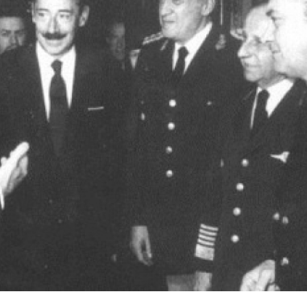
Fue el primer Papa americano es el
Obispo de Chascomús y se
jesuita argentino Jorge Mario
general de la Conferencia 
Bergoglio, arzobispo de Buenos A...
Argentina (CEA),
Ver Biografï¿½a y Noticias
Ver Biografï¿½a y Notic