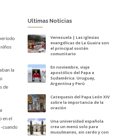
Ultimas Noticias
Venezuela | Las iglesias
período
evangélicas de La Guaira son
 niños
el principal sostén
comunitario
En noviembre, viaje
aban la
apostólico del Papa a
Sudamérica: Uruguay,
lo
Argentina y Perú
s de
Catequesis del Papa León XIV
sobre la importancia de la
oración
La
o en el
Una universidad española
crea un menú solo para
s -cuando
musulmanes, sin cerdo y con