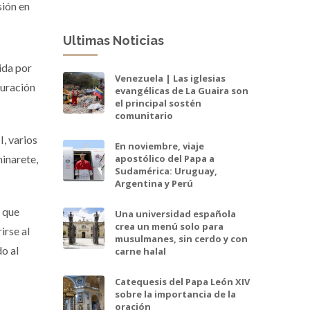
sión en
Ultimas Noticias
ida por
Venezuela | Las iglesias
auración
evangélicas de La Guaira son
el principal sostén
comunitario
I, varios
En noviembre, viaje
apostólico del Papa a
minarete,
Sudamérica: Uruguay,
Argentina y Perú
, que
Una universidad española
crea un menú solo para
irse al
musulmanes, sin cerdo y con
o al
carne halal
Catequesis del Papa León XIV
sobre la importancia de la
oración