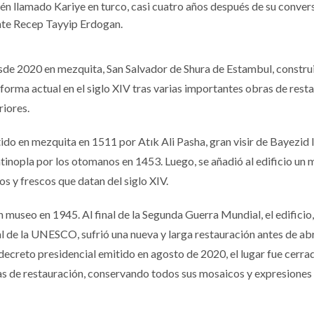
én llamado Kariye en turco, casi cuatro años después de su conver
nte Recep Tayyip Erdogan.
esde 2020 en mezquita, San Salvador de Shura de Estambul, constru
su forma actual en el siglo XIV tras varias importantes obras de rest
riores.
ido en mezquita en 1511 por Atık Ali Pasha, gran visir de Bayezid I
inopla por los otomanos en 1453. Luego, se añadió al edificio un 
 y frescos que datan del siglo XIV.
 museo en 1945. Al final de la Segunda Guerra Mundial, el edificio
al de la UNESCO, sufrió una nueva y larga restauración antes de abr
ecreto presidencial emitido en agosto de 2020, el lugar fue cerrad
as de restauración, conservando todos sus mosaicos y expresiones