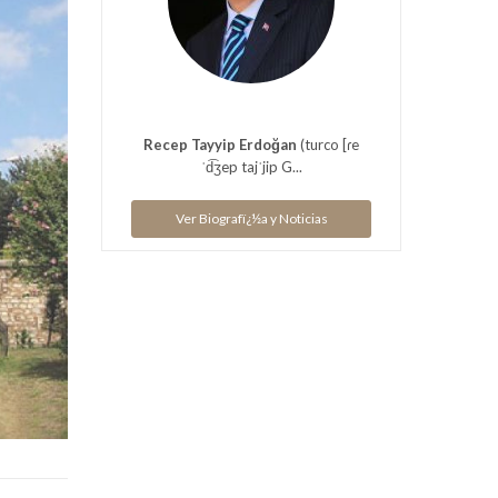
Recep Tayyip Erdoğan
(turco [ɾe
ˈd͡ʒep tajˈjip G...
Ver Biografï¿½a y Noticias