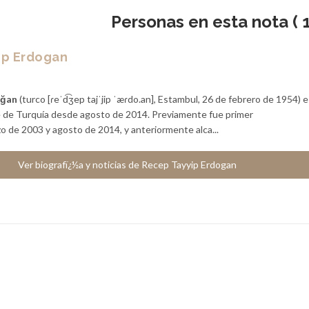
Personas en esta nota ( 1
ip Erdogan
oğan
(turco [ɾeˈd͡ʒep tajˈjip ˈæɾdo.an], Estambul, 26 de febrero de 1954) 
te de Turquía desde agosto de 2014. Previamente fue primer
o de 2003 y agosto de 2014, y anteriormente alca...
Ver biografï¿½a y noticias de Recep Tayyip Erdogan