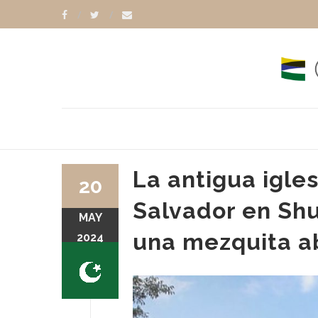
La antigua igle
20
Salvador en Shu
MAY
una mezquita ab
2024