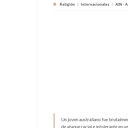
Religión
/
Internacionales
/
AIN - 
Un joven australiano fue brutalme
de ataque racial e intolerante en 