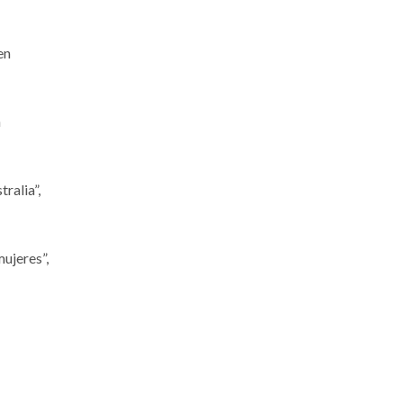
en
n
ralia”,
mujeres”,