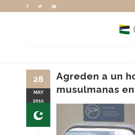
Agreden a un h
28
musulmanas en 
MAY
2015