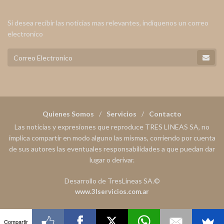
Si desea recibir las noticias mas relevantes, indiquenos un correo
electronico
Quienes Somos
Servicios
Contacto
Las noticias y expresiones que reproduce TRES LINEAS SA, no
implica compartir en modo alguno las mismas, corriendo por cuenta
de sus autores las eventuales responsabilidades a que puedan dar
lugar o derivar.
Desarrollo de TresLineas SA.©
www.3lservicios.com.ar
Compartir