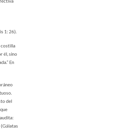
fectiva
s 1: 26).
costilla
 él, sino
ada.” En
poráneo
tuoso.
sto del
 que
audita:
” (Gálatas