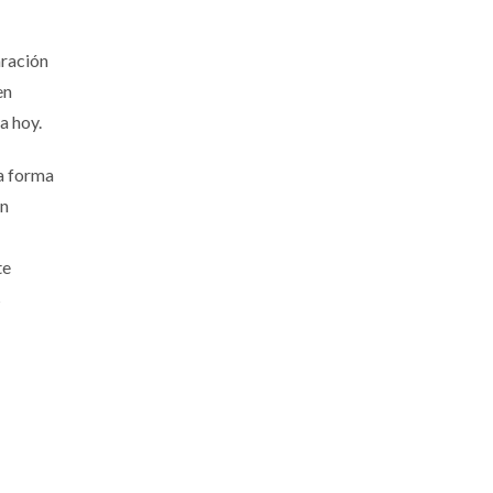
aración
en
a hoy.
da forma
ón
te
s