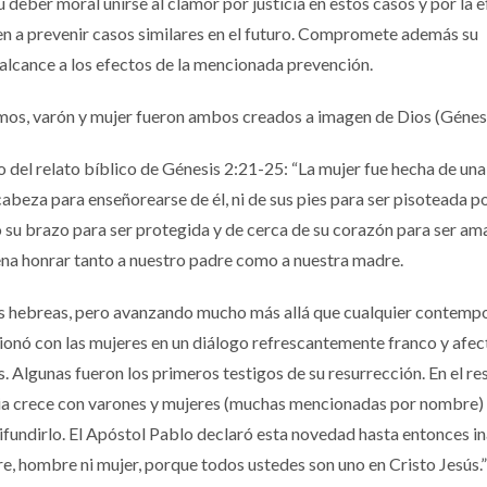
deber moral unirse al clamor por justicia en estos casos y por la e
n a prevenir casos similares en el futuro. Compromete además su
alcance a los efectos de la mencionada prevención.
mos, varón y mujer fueron ambos creados a imagen de Dios (Génesi
o del relato bíblico de Génesis 2:21-25: “La mujer fue hecha de una 
beza para enseñorearse de él, ni de sus pies para ser pisoteada por
jo su brazo para ser protegida y de cerca de su corazón para ser am
na honrar tanto a nuestro padre como a nuestra madre.
ras hebreas, pero avanzando mucho más allá que cualquier contem
cionó con las mujeres en un diálogo refrescantemente franco y afec
. Algunas fueron los primeros testigos de su resurrección. En el re
ia crece con varones y mujeres (muchas mencionadas por nombre)
ifundirlo. El Apóstol Pablo declaró esta novedad hasta entonces in
libre, hombre ni mujer, porque todos ustedes son uno en Cristo Jesús.