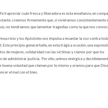
ifícil apreciar cuán fresca y liberadora es esta enseñanza, en comp
bstante, creemos firmemente que, si viviéramos consistentemente 
ús, no tendríamos que lamentar tragedias como la que nos convoc
Jesucristo y los Apóstoles nos impulsa a levantar la voz contra to
. Este principio general halla, en esta trágica ocasión, una expresi
tos de mujeres, solidaridad con las víctimas y clamor por que los
 de administrar justicia. Por ello, unimos enérgica y decididamen
 de buena voluntad que claman por lo mismo y oramos para que Dio
ncer el mal con el bien.