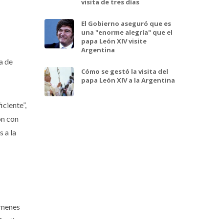
visita de tres días
El Gobierno aseguró que es
una "enorme alegría" que el
papa León XIV visite
Argentina
a de
Cómo se gestó la visita del
papa León XIV a la Argentina
iciente”,
ón con
 a la
ímenes