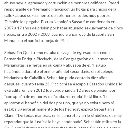
abuso sexual agravado y corrupción de menores calificada. Pared –
responsable de “Hermano Francisco”, un hogar para chicos de la
calle– abusó sexualmente de seis nenes, todos muy pobres.
También les pegaba. El cura Napoleón Sasso fue condenado en
2007 a 17 años de prisión por haber abusado sexualmente de cinco
nenas, entre 2002 y 2003, cuando era párroco de la capilla San
Manuel en el barrio La Lonja, de Pilar.
Sebastián Quattromo estaba de viaje de egresados cuando
Fernando Enrique Picciochi, de la Congregación de Hermanos
Marianistas, se metía en su cama y abusaba de él. Y siguió
haciéndolo durante el primer año del secundario, en el colegio
Marianista de Caballito. Sebastián pudo contarlo diez años
después, cuanto tenía 23. Picciochi se escapó a Estados Unidos, lo
extraditaron y en 2012 fue condenado a 12 años de prisión por
“corrupción de menores calificada, reiterada”. Está libre. “Le
aplicaron el beneficio del dos por uno, que ya no existe pero sí
estaba vigente al momento de los hechos”, explica Sebastián a
Clarín. “De todas maneras, en lo concreto y en lo simbólico, es muy
reparador que la Justicia lo haya condenado”. Sebastián milita en la
ONG por “Adultos por los derechos de la infancia” junto a cientos