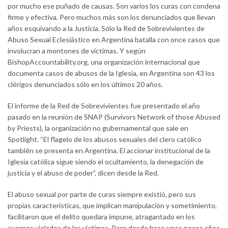
por mucho ese puñado de causas. Son varios los curas con condena
firme y efectiva. Pero muchos más son los denunciados que llevan
años esquivando a la Justicia. Sólo la Red de Sobrevivientes de
Abuso Sexual Eclesiástico en Argentina batalla con once casos que
involucran a montones de víctimas. Y según
BishopAccountability.org, una organización internacional que
documenta casos de abusos de la Iglesia, en Argentina son 43 los
clérigos denunciados sólo en los últimos 20 años.
El informe de la Red de Sobrevivientes fue presentado el año
pasado en la reunión de SNAP (Survivors Network of those Abused
by Priests), la organización no gubernamental que sale en
Spotlight. “El flagelo de los abusos sexuales del clero católico
también se presenta en Argentina. El accionar institucional de la
Iglesia católica sigue siendo el ocultamiento, la denegación de
justicia y el abuso de poder”, dicen desde la Red.
El abuso sexual por parte de curas siempre existió, pero sus
propias características, que implican manipulación y sometimiento,
facilitaron que el delito quedara impune, atragantado en los
cuerpos violados de las víctimas. Pero desde hace unos pocos años