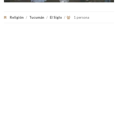
Religión
/
Tucumán
/
El Siglo
/
1 persona