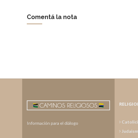
Comentá la nota
RELIGIO
Catolic
Información para el diálogo
Judais