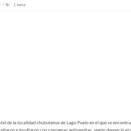
o
/
1 tema
tel de la localidad chubutense de Lago Puelo en el que se encontr
easaltaron e insultaron con consignas antisemitas, según denunció el