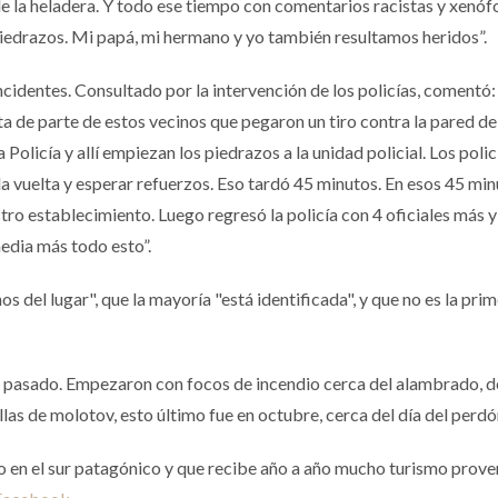
de la heladera. Y todo ese tiempo con comentarios racistas y xenóf
piedrazos. Mi papá, mi hermano y yo también resultamos heridos”.
ncidentes. Consultado por la intervención de los policías, comentó:
ta de parte de estos vecinos que pegaron un tiro contra la pared de
 Policía y allí empiezan los piedrazos a la unidad policial. Los polic
 la vuelta y esperar refuerzos. Eso tardó 45 minutos. En esos 45 mi
ro establecimiento. Luego regresó la policía con 4 oficiales más y
edia más todo esto”.
s del lugar", que la mayoría "está identificada", y que no es la pri
o pasado. Empezaron con focos de incendio cerca del alambrado, 
as de molotov, esto último fue en octubre, cerca del día del perdón
 en el sur patagónico y que recibe año a año mucho turismo prove