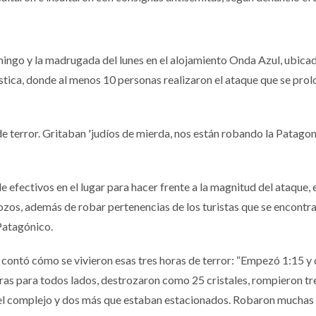
mingo y la madrugada del lunes en el alojamiento Onda Azul, ubicad
stica, donde al menos 10 personas realizaron el ataque que se pro
de terror. Gritaban 'judíos de mierda, nos están robando la Patagoni
e efectivos en el lugar para hacer frente a la magnitud del ataque, 
ozos, además de robar pertenencias de los turistas que se encontr
Patagónico.
 contó cómo se vivieron esas tres horas de terror: “Empezó 1:15 y
ras para todos lados, destrozaron como 25 cristales, rompieron tr
n el complejo y dos más que estaban estacionados. Robaron muchas