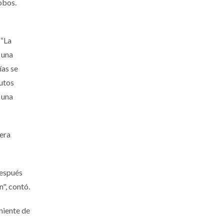
obos.
 “La
 una
ías se
nutos
 una
mera
después
", contó.
niente de