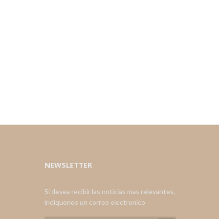
NEWSLETTER
Si desea recibir las noticias mas relevantes,
indiquenos un correo electronico