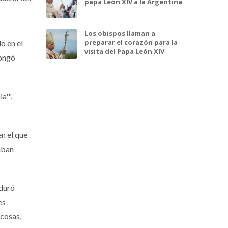
papa León XIV a la Argentina
Los obispos llaman a
preparar el corazón para la
o en el
visita del Papa León XIV
longó
a'",
en el que
aban
 duró
es
 cosas,