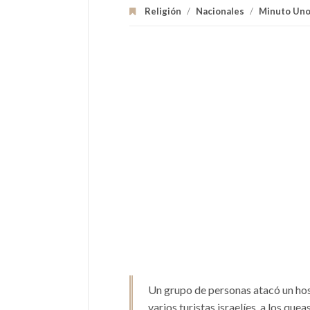
Religión
/
Nacionales
/
Minuto Un
Un grupo de personas atacó un hos
varios turistas israelíes, a los qu