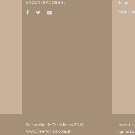
Islam
ENCONTRANOS EN :
Cristia
Desarrollo de TresLineas SA.©
Las notic
www.3lservicios.com.ar
alguno la