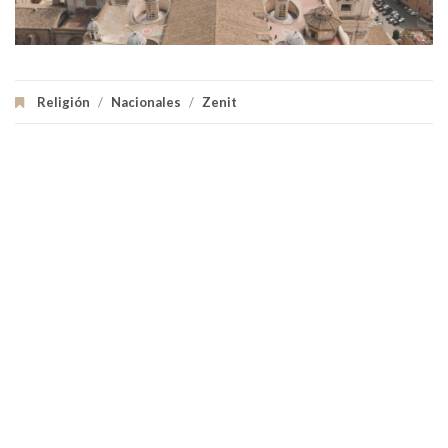
Religión
/
Nacionales
/
Zenit