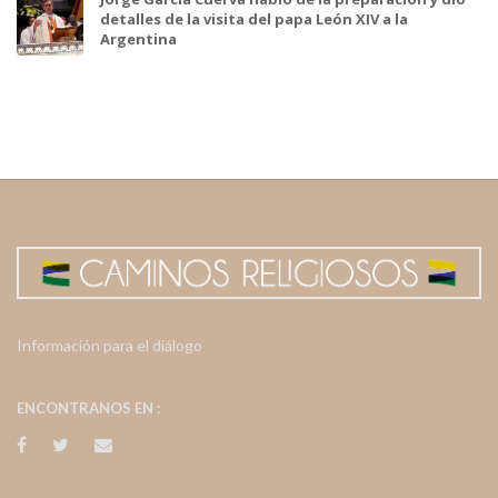
detalles de la visita del papa León XIV a la
Argentina
Información para el diálogo
ENCONTRANOS EN :