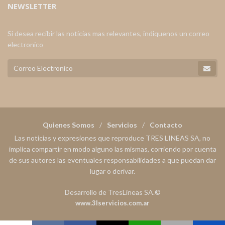
NEWSLETTER
Si desea recibir las noticias mas relevantes, indiquenos un correo
electronico
Quienes Somos
Servicios
Contacto
Las noticias y expresiones que reproduce TRES LINEAS SA, no
implica compartir en modo alguno las mismas, corriendo por cuenta
de sus autores las eventuales responsabilidades a que puedan dar
lugar o derivar.
Desarrollo de TresLineas SA.©
www.3lservicios.com.ar