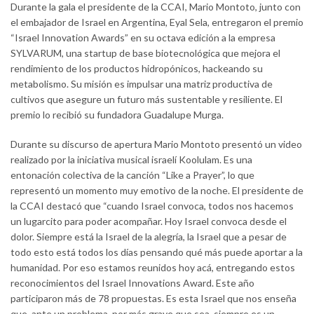
Durante la gala el presidente de la CCAI, Mario Montoto, junto con
el embajador de Israel en Argentina, Eyal Sela, entregaron el premio
“Israel Innovation Awards” en su octava edición a la empresa
SYLVARUM, una startup de base biotecnológica que mejora el
rendimiento de los productos hidropónicos, hackeando su
metabolismo. Su misión es impulsar una matriz productiva de
cultivos que asegure un futuro más sustentable y resiliente. El
premio lo recibió su fundadora Guadalupe Murga.
Durante su discurso de apertura Mario Montoto presentó un video
realizado por la iniciativa musical israelí Koolulam. Es una
entonación colectiva de la canción “Like a Prayer”, lo que
representó un momento muy emotivo de la noche. El presidente de
la CCAI destacó que “cuando Israel convoca, todos nos hacemos
un lugarcito para poder acompañar. Hoy Israel convoca desde el
dolor. Siempre está la Israel de la alegría, la Israel que a pesar de
todo esto está todos los días pensando qué más puede aportar a la
humanidad. Por eso estamos reunidos hoy acá, entregando estos
reconocimientos del Israel Innovations Award. Este año
participaron más de 78 propuestas. Es esta Israel que nos enseña
que, ante un problema, por más grave que sea, siempre es un