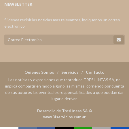
NEWSLETTER
Si desea recibir las noticias mas relevantes, indiquenos un correo
electronico
Quienes Somos
Servicios
Contacto
Las noticias y expresiones que reproduce TRES LINEAS SA, no
implica compartir en modo alguno las mismas, corriendo por cuenta
de sus autores las eventuales responsabilidades a que puedan dar
lugar o derivar.
Desarrollo de TresLineas SA.©
www.3lservicios.com.ar