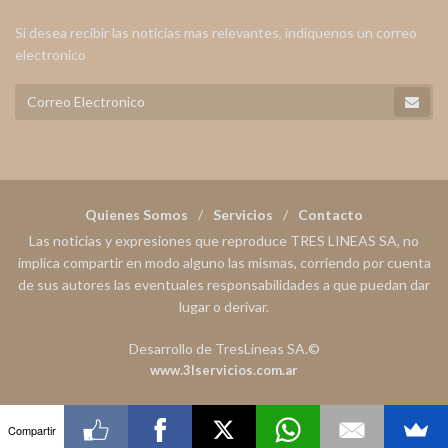
Si desea recibir las noticias mas relevantes, indiquenos un correo
electronico
Quienes Somos
Servicios
Contacto
Las noticias y expresiones que reproduce TRES LINEAS SA, no
implica compartir en modo alguno las mismas, corriendo por cuenta
de sus autores las eventuales responsabilidades a que puedan dar
lugar o derivar.
Desarrollo de TresLineas SA.©
www.3lservicios.com.ar
Compartir