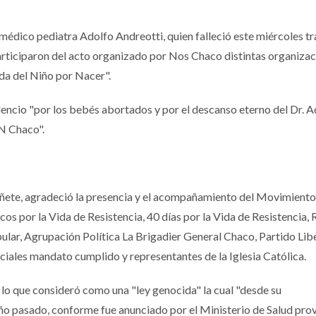
médico pediatra Adolfo Andreotti, quien falleció este miércoles tr
rticiparon del acto organizado por Nos Chaco distintas organizac
ida del Niño por Nacer".
lencio "por los bebés abortados y por el descanso eterno del Dr. A
N Chaco".
ñete, agradeció la presencia y el acompañamiento del Movimient
os por la Vida de Resistencia, 40 días por la Vida de Resistencia, 
ular, Agrupación Política La Brigadier General Chaco, Partido Lib
iales mandato cumplido y representantes de la Iglesia Católica.
 lo que consideró como una "ley genocida" la cual "desde su
o pasado, conforme fue anunciado por el Ministerio de Salud provi