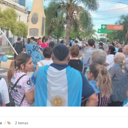
co
/
2 temas