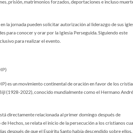
nes, prisión, matrimonios forzados, deportaciones e incluso muert
en la jornada pueden solicitar autorización al liderazgo de sus igle
des para conocer y orar por la Iglesia Perseguida. Siguiendo este
lusivo para realizar el evento.
DIP)
IP) es un movimiento continental de oración en favor de los cristi
 Bijl (1928-2022), conocido mundialmente como el Hermano André
está directamente relacionada al primer domingo después de
o de Hechos, se relata el inicio de la persecución a los cristianos c
 días después de que el Espíritu Santo había descendido sobre ellos.