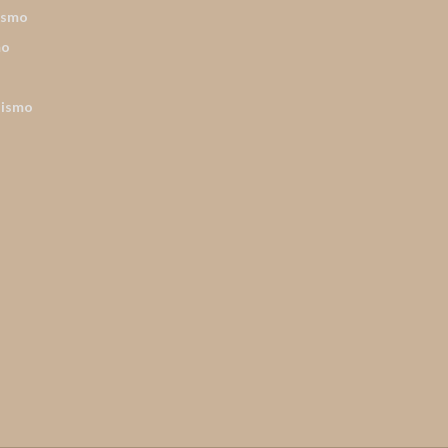
ismo
mo
nismo