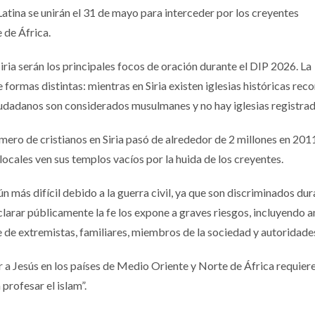
Latina se unirán el 31 de mayo para interceder por los creyentes
 de África.
Siria serán los principales focos de oración durante el DIP 2026. La
formas distintas: mientras en Siria existen iglesias históricas rec
iudadanos son considerados musulmanes y no hay iglesias registrad
mero de cristianos en Siria pasó de alrededor de 2 millones en 201
 locales ven sus templos vacíos por la huida de los creyentes.
ún más difícil debido a la guerra civil, ya que son discriminados dur
clarar públicamente la fe los expone a graves riesgos, incluyendo
te de extremistas, familiares, miembros de la sociedad y autoridade
 a Jesús en los países de Medio Oriente y Norte de África requier
 profesar el islam”.