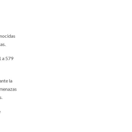
onocidas
as.
1 a 579
ante la
 amenazas
s.
e