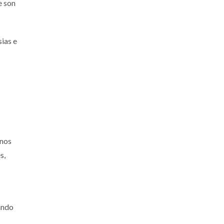
e son
sias e
anos
s,
uando