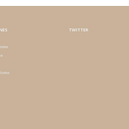
NES
TWITTER
ismo
mo
nismo