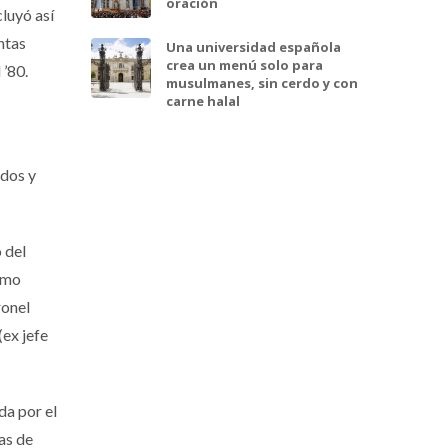
oración
luyó así
ntas
Una universidad española
crea un menú solo para
 ’80.
musulmanes, sin cerdo y con
carne halal
idos y
 del
nimo
ronel
(ex jefe
da por el
as de