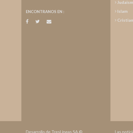
Judais
Islam
ENCONTRANOS EN :
Cristia
Desarrollo de TresLineas SA.©
Las notic