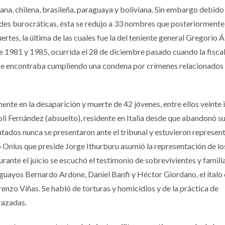
ana, chilena, brasileña, paraguaya y boliviana. Sin embargo debido 
tades burocráticas, ésta se redujo a 33 nombres que posteriormente
rtes, la última de las cuales fue la del teniente general Gregorio Á
 1981 y 1985, ocurrida el 28 de diciembre pasado cuando la fiscal
 se encontraba cumpliendo una condena por crímenes relacionados 
nte en la desaparición y muerte de 42 jóvenes, entre ellos veinte i
i Fernández (absuelto), residente en Italia desde que abandonó su
putados nunca se presentaron ante el tribunal y estuvieron represe
Onlus que preside Jorge Ithurburu asumió la representación de lo
Durante el juicio se escuchó el testimonio de sobrevivientes y famili
ruguayos Bernardo Ardone, Daniel Banfi y Héctor Giordano, el ítalo 
renzo Viñas. Se habló de torturas y homicidios y de la práctica de
razadas.