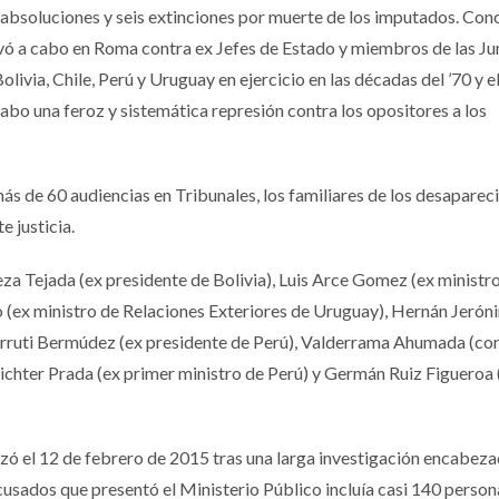
bsoluciones y seis extinciones por muerte de los imputados. Conc
llevó a cabo en Roma contra ex Jefes de Estado y miembros de las Ju
livia, Chile, Perú y Uruguay en ejercicio en las décadas del ’70 y el
bo una feroz y sistemática represión contra los opositores a los
ás de 60 audiencias en Tribunales, los familiares de los desaparec
 justicia.
a Tejada (ex presidente de Bolivia), Luis Arce Gomez (ex ministro
co (ex ministro de Relaciones Exteriores de Uruguay), Hernán Jeró
erruti Bermúdez (ex presidente de Perú), Valderrama Ahumada (co
 Richter Prada (ex primer ministro de Perú) y Germán Ruiz Figueroa 
zó el 12 de febrero de 2015 tras una larga investigación encabeza
acusados que presentó el Ministerio Público incluía casi 140 person