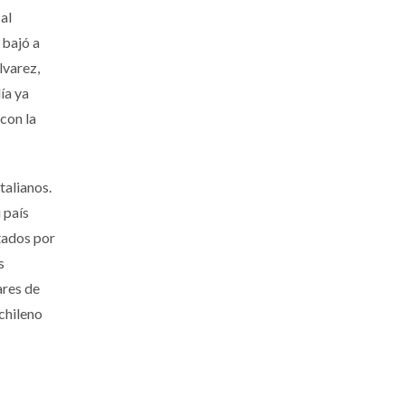
al
 bajó a
lvarez,
ía ya
con la
talianos.
 país
ntados por
s
ares de
chileno