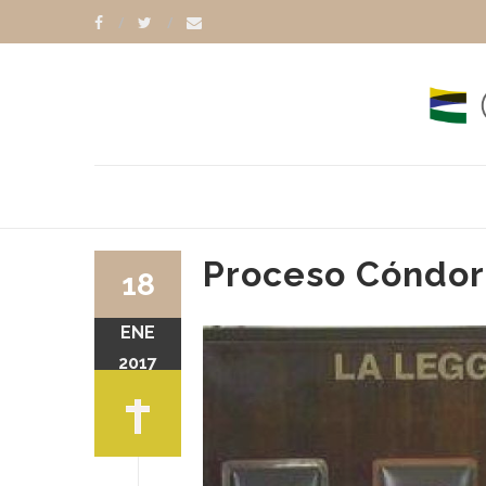
Proceso Cóndor
18
ENE
2017