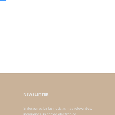
NEWSLETTER
Si desea recibir las noticias mas relevantes,
indiquenos un correo electronico