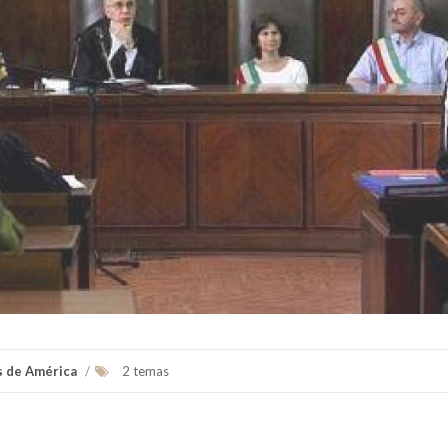
s de América
/
2 temas