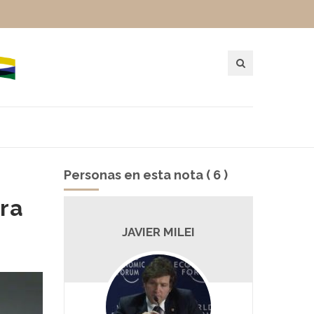
Personas en esta nota ( 6 )
ra
POU
JAVIER MILEI
S