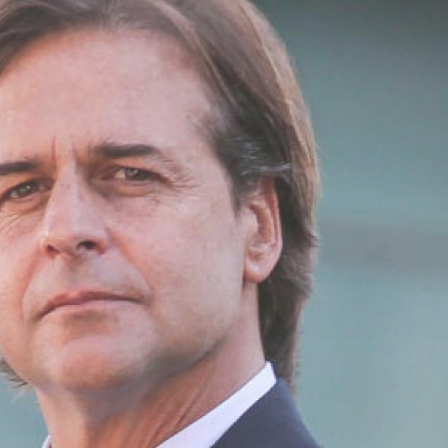
Ver Biografï¿½a y Notic
Ministra de Seguridad de la
Nación.
Ex Presidenta del PRO Argentina.
...
Ver Biografï¿½a y Noticias