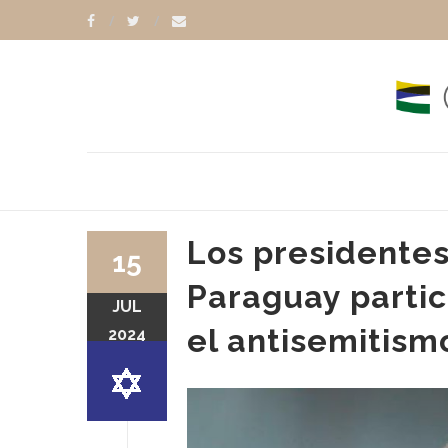
Los presidentes
15
Paraguay partic
JUL
MONDINO
el antisemitism
2024