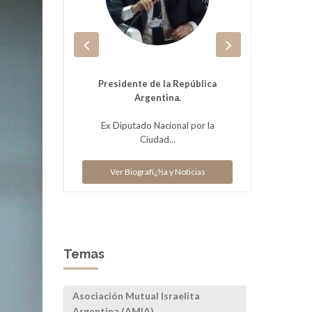
ias
Presidente de la República
Pr
Argentina.
V
Ex Diputado Nacional por la
Ciudad...
Ver Biografï¿½a y Noticias
Temas
Asociación Mutual Israelita
Argentina (AMIA)