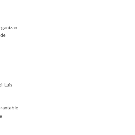
rganizan
 de
i, Luis
ebrantable
de