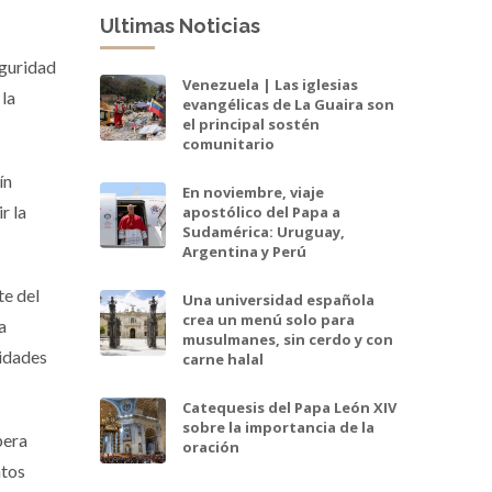
Ultimas Noticias
eguridad
Venezuela | Las iglesias
 la
evangélicas de La Guaira son
el principal sostén
comunitario
ín
En noviembre, viaje
r la
apostólico del Papa a
Sudamérica: Uruguay,
Argentina y Perú
te del
Una universidad española
crea un menú solo para
a
musulmanes, sin cerdo y con
lidades
carne halal
Catequesis del Papa León XIV
sobre la importancia de la
pera
oración
ntos