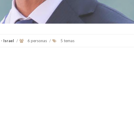
- Israel
/
6 personas
/
5 temas